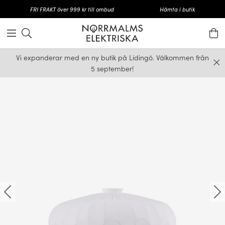
FRI FRAKT över 999 kr till ombud
Hämta i butik
Vi expanderar med en ny butik på Lidingö. Välkommen från
5 september!