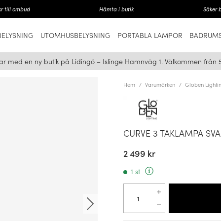
r till ombud
Hämta i butik
Säker 
ELYSNING
UTOMHUSBELYSNING
PORTABLA LAMPOR
BADRUMS
ar med en ny butik på Lidingö – Islinge Hamnväg 1. Välkommen från 
Hem
Varumärken
Globen Lighti
CURVE 3 TAKLAMPA SV
2 499 kr
1 st