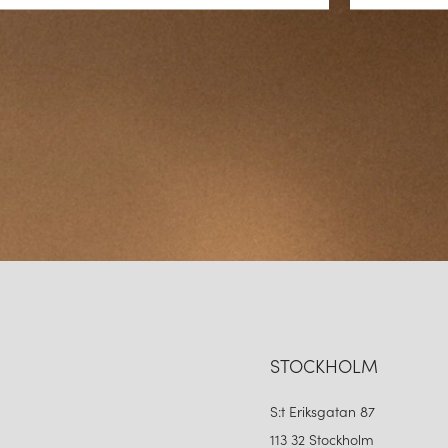
behagligt ljus. Iris är mångsid
KVALITET OCH HÅLLBA
Hållbarhet är en viktig del av 
utveckla produkter som är bygg
estetiskt tilltalande utan också
lösningar, vilket gör lamporna
INTERNATIONELL NÄRV
Även om Globen Lighting är dju
internationell närvaro. Lampor
vilket gör varumärket till en g
stilren, inspirerande och alltid
STOCKHOLM
AVSLUTANDE REFLEKTI
S:t Eriksgatan 87
113 32 Stockholm
Med sitt arv av nordisk design, 