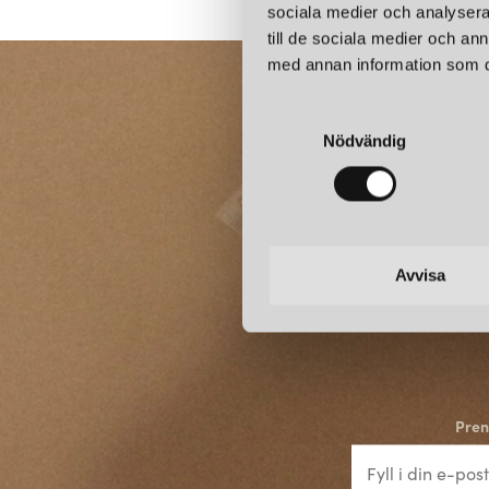
sociala medier och analysera 
till de sociala medier och a
med annan information som du 
S
Nödvändig
a
m
t
y
c
k
Avvisa
e
s
v
a
l
Pren