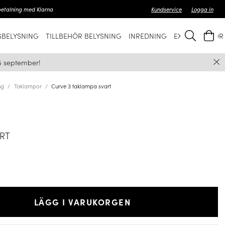
betalning med Klarna
Kundservice
Logga in
BELYSNING
TILLBEHÖR BELYSNING
INREDNING
EXKLUSIVT FÖ
5 september!
ng
Taklampor
Curve 3 taklampa svart
ART
LÄGG I VARUKORGEN