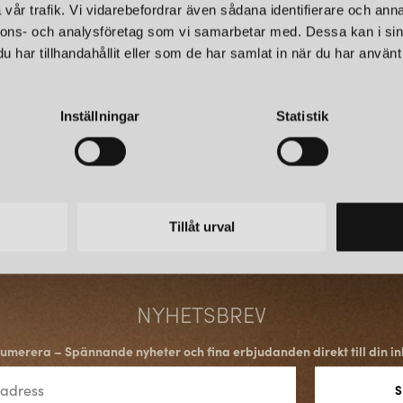
vår trafik. Vi vidarebefordrar även sådana identifierare och anna
internationella trender och exp
nnons- och analysföretag som vi samarbetar med. Dessa kan i sin
har tillhandahållit eller som de har samlat in när du har använt 
BRETT SORTIMENT FÖR 
Sortimentet omfattar allt frå
Inställningar
Statistik
utomhusbelysning. Produkterna
hotell och kontorsmiljöer. Den
behov – från den lilla lägenhete
med både kraft och karaktär.
Tillåt urval
POPULÄRA LAMPOR FR
Flera av Globen Lightings lamp
Några framstående exempel ä
NYHETSBREV
Noah
:
En omtyckt och stilren p
taklampa
klädd i strukturerat 
umerera – Spännande nyheter och fina erbjudanden direkt till din in
Fungo
:
En populär serie trans
luftbubblor som ger en extra v
Iris:
En tidlös modell med mång