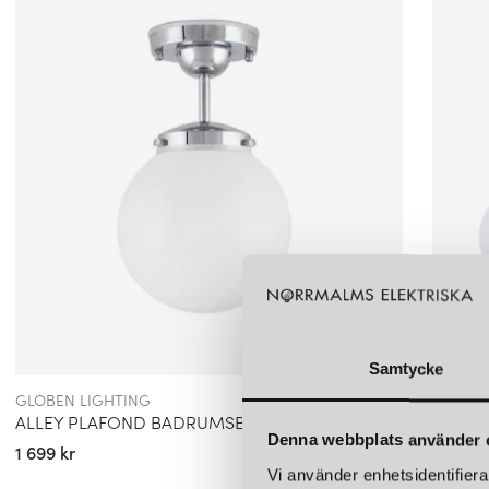
Samtycke
GLOBEN LIGHTING
GLOBEN
ALLEY PLAFOND BADRUMSBELYSNING KROM/VIT
BLADVE
Denna webbplats använder 
1 699 kr
2 599 k
Vi använder enhetsidentifierar