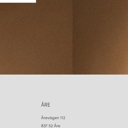
ig och återfinns i många nordiska hem tack vare sin stilrena design.
RHET
Globen Lightings arbete. Genom att välja kvalitativa material och
da för att hålla över tid, erbjuder de belysning som inte bara är
 ett långsiktigt val. Företaget arbetar även aktivt med energieffektiva
 lika vänliga mot miljön som mot ögat.
ARO MED NORDISK SJÄL
pt förankrat i den nordiska designtraditionen, har de en tydlig
na säljs i stora delar av Europa, men också på andra kontinenter,
lobal aktör med nordiskt hjärta. Deras design är lätt att känna igen –
 i balans mellan enkelhet och uttryck.
ÅRE
ON
Årevägen 112
837 52 Åre
sin nyfikenhet på nya uttryck och en filosofi som hyllar ljusets