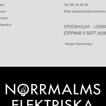
förmåga att förändra atmosfäre
der
Tel: 08-33 48 30
belysningsvärlden. Oavsett om
vice
Mail: stockholm@norrmalms
Lighting belysning som kombine
ioner
den placeras.
etspolicy
STOCKHOLM – LIDI
(ÖPPNAR 5 SEPT 2026
Islinge Hamnväg 1