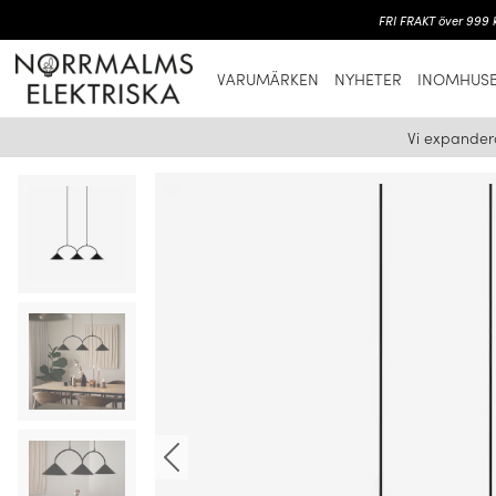
FRI FRAKT över 999 k
VARUMÄRKEN
NYHETER
INOMHUSB
Vi expander