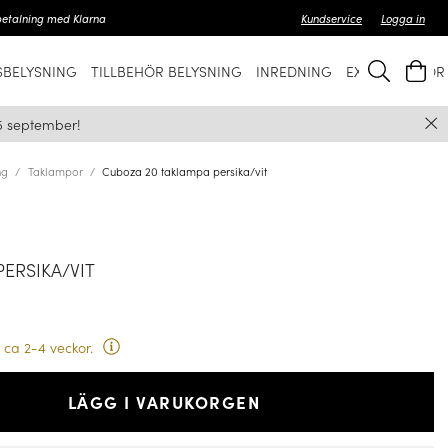
betalning med Klarna
Kundservice
Logga in
BELYSNING
TILLBEHÖR BELYSNING
INREDNING
EXKLUSIVT FÖ
5 september!
ng
Taklampor
Cuboza 20 taklampa persika/vit
ERSIKA/VIT
 ca 2-4 veckor.
LÄGG I VARUKORGEN