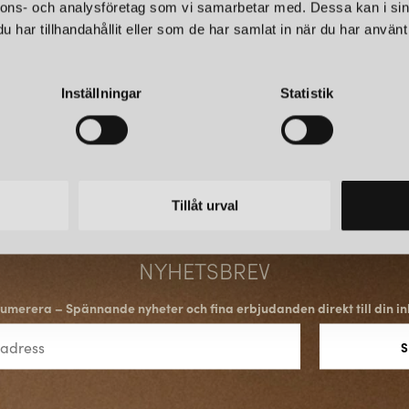
nnons- och analysföretag som vi samarbetar med. Dessa kan i sin
BRETT SORTIMENT FÖR 
har tillhandahållit eller som de har samlat in när du har använt 
Sortimentet omfattar allt frå
utomhusbelysning. Produkterna
Inställningar
Statistik
hotell och kontorsmiljöer. Den
behov – från den lilla lägenhete
med både kraft och karaktär.
POPULÄRA LAMPOR FR
Tillåt urval
Flera av Globen Lightings lamp
Några framstående exempel ä
NYHETSBREV
Noah
:
En omtyckt och stilren p
taklampa
klädd i strukturerat 
umerera – Spännande nyheter och fina erbjudanden direkt till din in
Fungo
:
En populär serie trans
luftbubblor som ger en extra v
Iris:
En tidlös modell med mång
behagligt ljus. Iris är mångsid