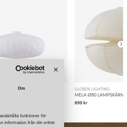
idrar till en känsla av kontinuitet och autenticitet. Genom att förena
eckling har Globen Lighting blivit ett självklart namn för alla som
r funktionalitet.
SKAPA LJUS SOM BERÖR
fattas i uttrycket ”Transforming Moods” – ljusets förmåga att
rer. Globen Lighting vill inte bara leverera praktiska ljuskällor,
tter tonen i ett rum och bidrar till en unik upplevelse. Oavsett om
 eller en iögonfallande takkrona, bär varje produkt på ambitionen
ra.
NA OCH EXTERNA DESIGNERS
G
GLOBEN LIGHTING
Om
tt kreativt in-house team av formgivare som driver
LAFOND VIT
MELA Ø80 LAMPSKÄRM 
Samtidigt öppnar företaget upp för samarbeten med externa
899 kr
pektiv, material och uttryck. Denna kombination gör sortimentet både
tid i linje med nordisk designtradition, men med en nyfikenhet på
andahålla funktioner för
erimentella former.
n information från din enhet