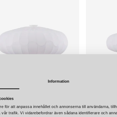
fortfarande familjeägt, vilket b
hantverk med modern produktutv
söker belysning där estetik möte
DESIGNFILOSOFI: ATT 
Företagets filosofi kan samman
förändra stämningar och atmosfä
utan även designföremål som sä
det gäller en enkel bordslampa
att skapa stämning och inspire
KOMBINATIONEN AV EG
 LIGHTING
GLOBEN LIGHTIN
Information
Globen Lighting arbetar med e
RK 70 PLAFOND VIT
BLADVERK 50 P
produktutvecklingen framåt. 
r
1 899 kr
designers som tillför nya pers
cookies
mångsidigt och dynamiskt – all
e för att anpassa innehållet och annonserna till användarna, tillh
internationella trender och exp
vår trafik. Vi vidarebefordrar även sådana identifierare och anna