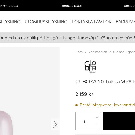
r till ombud
Hämta i butik
Säker 
ELYSNING
UTOMHUSBELYSNING
PORTABLA LAMPOR
BADRUMS
ar med en ny butik på Lidingö – Islinge Hamnväg 1. Välkommen från 
Hem
Varumärken
Globen Lighti
CUBOZA 20 TAKLAMPA P
2 159 kr
Beställningsvara, leveranstid