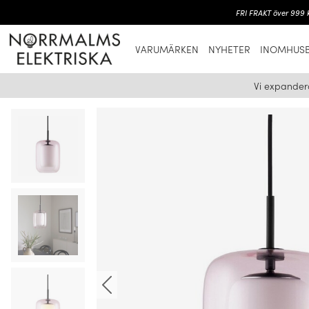
FRI FRAKT över 999 k
VARUMÄRKEN
NYHETER
INOMHUSB
Vi expander