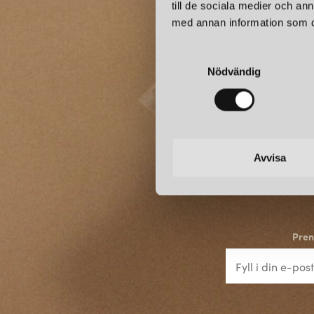
till de sociala medier och a
med annan information som du 
S
Nödvändig
a
m
t
y
c
k
Avvisa
e
s
v
a
Pren
l