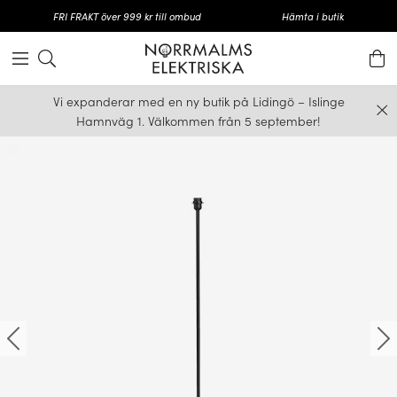
FRI FRAKT över 999 kr till ombud
Hämta i butik
Vi expanderar med en ny butik på Lidingö – Islinge
Hamnväg 1. Välkommen från 5 september!