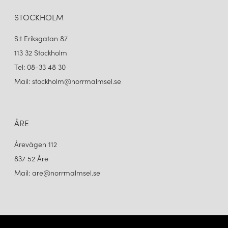
VIENDA BORDSLAMPA MANDARIN
VIENDA BORDSLAMPA VALENTINRÖD
799 kr
799 kr
STOCKHOLM
LÄGG I VARUKORGEN
LÄGG I VARUKORGEN
S:t Eriksgatan 87
113 32 Stockholm
Tel: 08-33 48 30
Mail: stockholm@norrmalmsel.se
ÅRE
Årevägen 112
837 52 Åre
HERSTAL
VIENDA BORDSLAMPA MANGO YELLOW
Mail: are@norrmalmsel.se
799 kr
LÄGG I VARUKORGEN