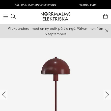
FRI FRAKT över 999 kr till ombud
Hämta i butik
Vi expanderar med en ny butik på Lidingö. Välkommen från
5 september!