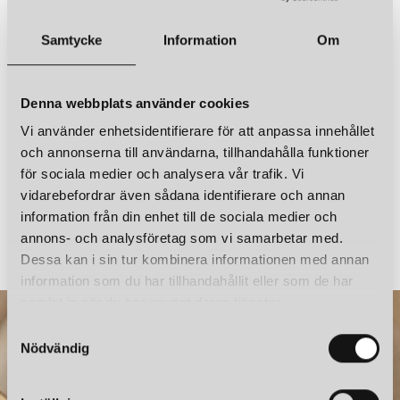
Ljuskälla ingår
Nej
IFÖ ELECTRIC
IFÖ ELECTRIC
Samtycke
Information
Om
OHM 140/170 TAK-/VÄGGLAMPA IP44 E27 BRUN/KLARGLAS
OHM 140/170 TAK-/VÄGGLAMPA IP44 E27 SVART/KLARGLAS
Övrigt
IP44, direkt installation
1 749 kr
1 748 kr
Denna webbplats använder cookies
LÄGG I VARUKORGEN
LÄGG I VARUKORGEN
Vi använder enhetsidentifierare för att anpassa innehållet
och annonserna till användarna, tillhandahålla funktioner
för sociala medier och analysera vår trafik. Vi
vidarebefordrar även sådana identifierare och annan
IFÖ ELECTRIC
IFÖ ELECTRIC
information från din enhet till de sociala medier och
OHM 100/215 TAKLAMPA IP44 E27 BRUN/MATT OPAL
annons- och analysföretag som vi samarbetar med.
3 310 kr
3 139 kr
Dessa kan i sin tur kombinera informationen med annan
information som du har tillhandahållit eller som de har
samlat in när du har använt deras tjänster.
S
IFÖ ELECTRIC
IFÖ ELECTRIC
OHM 140/170 TAK-/VÄGGLAMPA IP44 E27 SVART/MATT OPAL
OHM 140/170 TAK-/VÄGGLAMPA IP44 E27 VIT/KLARGLAS
Nödvändig
a
1 561 kr
1 748 kr
m
t
LÄGG I VARUKORGEN
LÄGG I VARUKORGEN