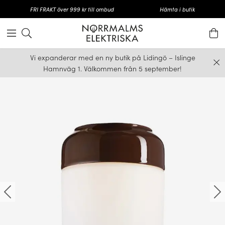
FRI FRAKT över 999 kr till ombud
Hämta i butik
Vi expanderar med en ny butik på Lidingö – Islinge
Hamnväg 1. Välkommen från 5 september!