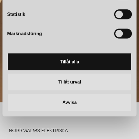
c
NYHETSBREV
k
Statistik
e
Prenumerera – Spännande nyheter och fina erbjudanden
s
direkt till din inkorg.
Marknadsföring
v
a
l
Tillåt alla
Tillåt urval
Avvisa
NORRMALMS ELEKTRISKA