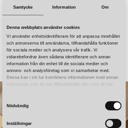
KAY BOJESEN
KAY BOJESEN
APA MINI LJUSGRÖN
APA MINI TEAK/LIMBA
Samtycke
Information
Om
649 kr
749 kr
LÄGG I VARUKORGEN
LÄGG I VARUKORGEN
Denna webbplats använder cookies
Vi använder enhetsidentifierare för att anpassa innehållet
och annonserna till användarna, tillhandahålla funktioner
för sociala medier och analysera vår trafik. Vi
vidarebefordrar även sådana identifierare och annan
KAY BOJESEN
KAY BOJESEN
APA MINI LJUSGRÖN
STUDENTMÖSSA MEDIUM B
information från din enhet till de sociala medier och
649 kr
299 kr
annons- och analysföretag som vi samarbetar med.
Dessa kan i sin tur kombinera informationen med annan
information som du har tillhandahållit eller som de har
samlat in när du har använt deras tjänster.
KAY BOJESEN
APA MINI MÖRKBETSAD EK
S
Nödvändig
749 kr
a
m
LÄGG I VARUKORGEN
t
Inställningar
y