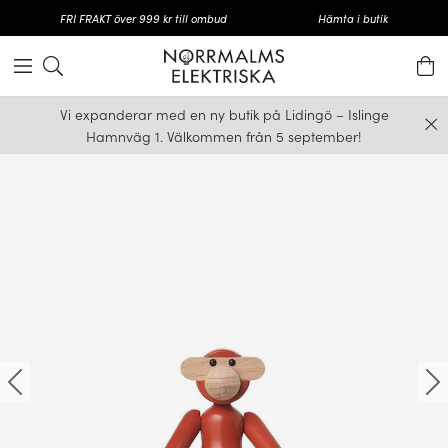
FRI FRAKT över 999 kr till ombud
Hämta i butik
Vi expanderar med en ny butik på Lidingö – Islinge
Hamnväg 1. Välkommen från 5 september!