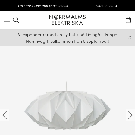
FRI FRAKT över 999 kr till ombud
Hämta i butik
Vi expanderar med en ny butik på Lidingö – Islinge
Hamnväg 1. Välkommen från 5 september!