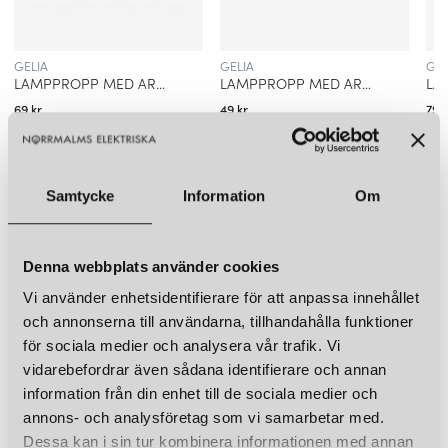
GELIA
GELIA
GEL
LAMPPROPP MED ARMATURSLADD JORDAD
LAMPPROPP MED ARMATURSLADD OJORDAD
69 kr
49 kr
79 k
LÄGG I VARUKORGEN
LÄGG I VARUKORGEN
Samtycke
Information
Om
LIKNANDE PRODUKTER
KUND FAVORITER
Denna webbplats använder cookies
Vi använder enhetsidentifierare för att anpassa innehållet
och annonserna till användarna, tillhandahålla funktioner
för sociala medier och analysera vår trafik. Vi
vidarebefordrar även sådana identifierare och annan
information från din enhet till de sociala medier och
annons- och analysföretag som vi samarbetar med.
Dessa kan i sin tur kombinera informationen med annan