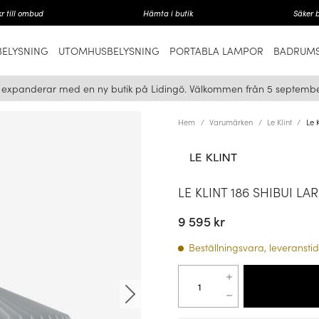
r till ombud
Hämta i butik
Säker 
ELYSNING
UTOMHUSBELYSNING
PORTABLA LAMPOR
BADRUMS
i expanderar med en ny butik på Lidingö. Välkommen från 5 septembe
Hem
Varumärken
Le Klint
Le 
LE KLINT 186 SHIBUI L
9 595 kr
Beställningsvara, leveranstid