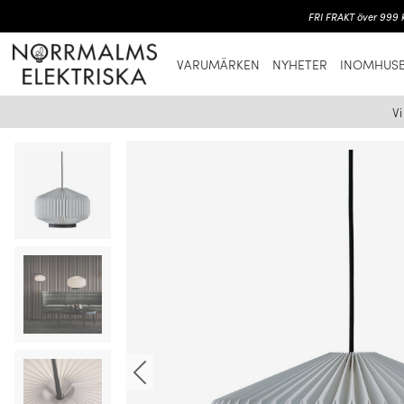
FRI FRAKT över 999 k
VARUMÄRKEN
NYHETER
INOMHUSB
V