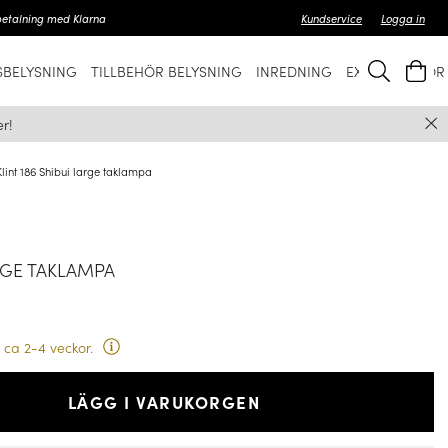
betalning med Klarna
Kundservice
Logga in
BELYSNING
TILLBEHÖR BELYSNING
INREDNING
EXKLUSIVT FÖ
r!
Klint 186 Shibui large taklampa
ARGE TAKLAMPA
 ca 2-4 veckor.
LÄGG I VARUKORGEN