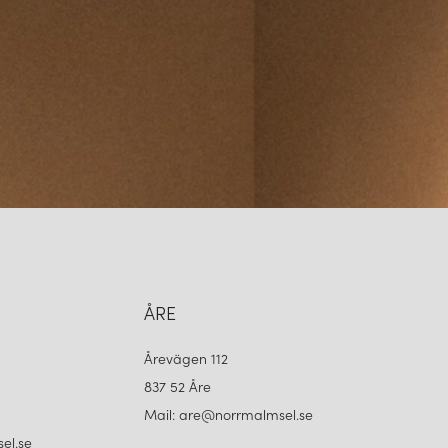
ÅRE
Årevägen 112
837 52 Åre
Mail: are@norrmalmsel.se
el.se