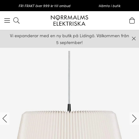
FRI FRAKT över 999 kr till ombud
Hämta i butik
Vi expanderar med en ny butik på Lidingö. Välkommen från
5 september!