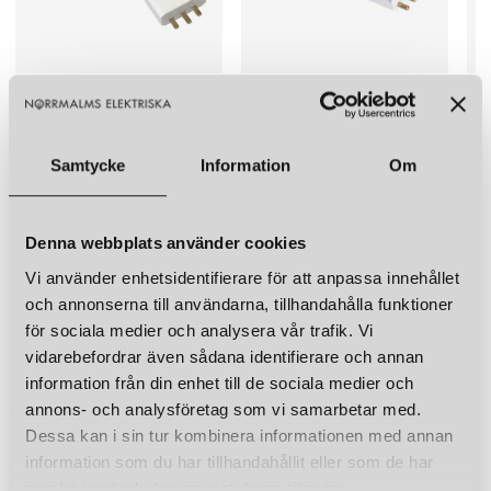
GELIA
GELIA
GEL
LAMPPROPP DCL MED ARMATURSLADD JORDAD
LAMPPROPP MED ARMATURSLADD OJORDAD
79 kr
49 kr
69 k
Samtycke
Information
Om
LÄGG I VARUKORGEN
LÄGG I VARUKORGEN
Denna webbplats använder cookies
LIKNANDE PRODUKTER
Vi använder enhetsidentifierare för att anpassa innehållet
KUND FAVORITER
och annonserna till användarna, tillhandahålla funktioner
för sociala medier och analysera vår trafik. Vi
vidarebefordrar även sådana identifierare och annan
information från din enhet till de sociala medier och
annons- och analysföretag som vi samarbetar med.
Dessa kan i sin tur kombinera informationen med annan
information som du har tillhandahållit eller som de har
samlat in när du har använt deras tjänster.