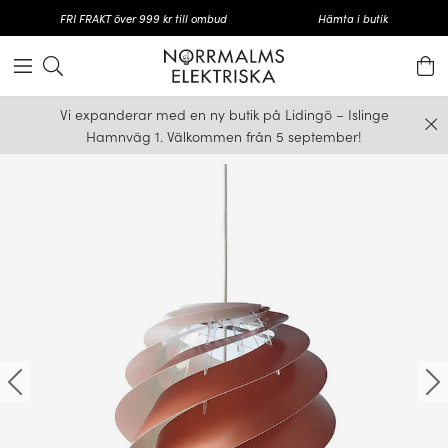
FRI FRAKT över 999 kr till ombud
Hämta i butik
Vi expanderar med en ny butik på Lidingö – Islinge
Hamnväg 1. Välkommen från 5 september!