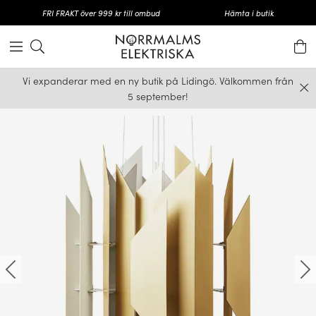
FRI FRAKT över 999 kr till ombud
Hämta i butik
Vi expanderar med en ny butik på Lidingö. Välkommen från
5 september!