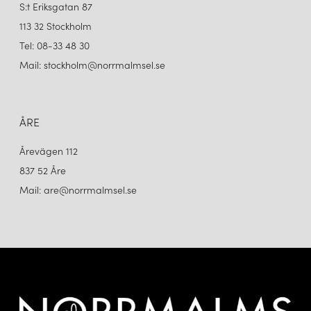
S:t Eriksgatan 87
du söker en ikonisk klassiker eller en modern tolkning av ljusdesign
kan LYFA erbjuda lösningar som förhöjer ditt hem och gör
113 32 Stockholm
vardagen både vackrare och mer funktionell.
Tel: 08-33 48 30
Mail: stockholm@norrmalmsel.se
ÅRE
Årevägen 112
837 52 Åre
Mail: are@norrmalmsel.se