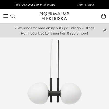
FRI FRAKT över 999 kr till ombud
Hämta i butik
Vi expanderar med en ny butik på Lidingö – Islinge
Hamnväg 1. Välkommen från 5 september!