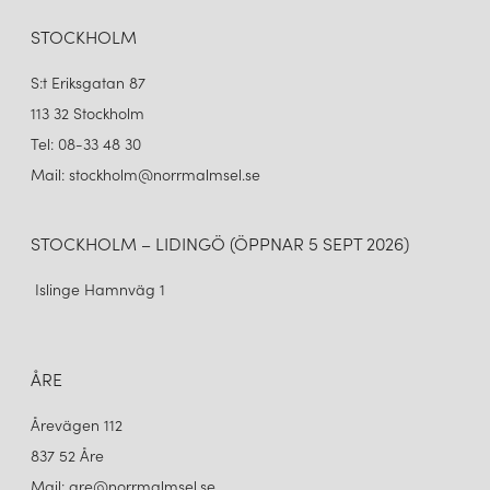
vara ljuset i människors dagliga liv.
STOCKHOLM
Med sitt tidlösa uttryck och sin förmåga att skapa det goda ljuset
är LYFA ett varumärke som aldrig slutar att inspirera. Oavsett om
S:t Eriksgatan 87
du söker en ikonisk klassiker eller en modern tolkning av ljusdesign
kan LYFA erbjuda lösningar som förhöjer ditt hem och gör
113 32 Stockholm
vardagen både vackrare och mer funktionell.
Tel: 08-33 48 30
Mail: stockholm@norrmalmsel.se
STOCKHOLM – LIDINGÖ (ÖPPNAR 5 SEPT 2026)
Islinge Hamnväg 1
ÅRE
Årevägen 112
837 52 Åre
Mail: are@norrmalmsel.se