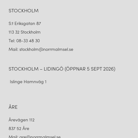
vara ljuset i människors dagliga liv.
STOCKHOLM
Med sitt tidlösa uttryck och sin förmåga att skapa det goda ljuset
är LYFA ett varumärke som aldrig slutar att inspirera. Oavsett om
S:t Eriksgatan 87
du söker en ikonisk klassiker eller en modern tolkning av ljusdesign
kan LYFA erbjuda lösningar som förhöjer ditt hem och gör
113 32 Stockholm
vardagen både vackrare och mer funktionell.
Tel: 08-33 48 30
Mail: stockholm@norrmalmsel.se
STOCKHOLM – LIDINGÖ (ÖPPNAR 5 SEPT 2026)
Islinge Hamnväg 1
ÅRE
Årevägen 112
837 52 Åre
Mail: are@norrmalmsel.se