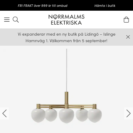
FRI FRAKT över 999 kr till ombud
Hämta i butik
Vi expanderar med en ny butik på Lidingö – Islinge
Hamnväg 1. Välkommen från 5 september!