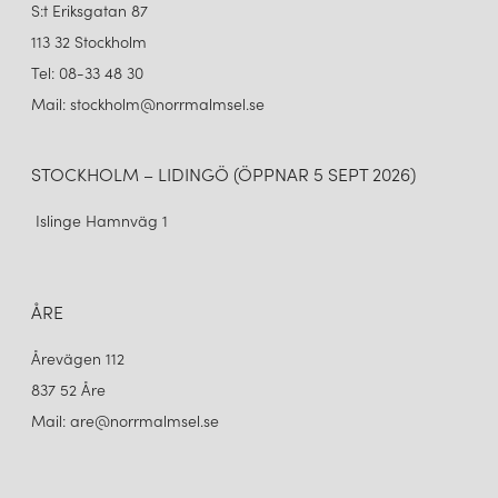
S:t Eriksgatan 87
du söker en ikonisk klassiker eller en modern tolkning av ljusdesign
kan LYFA erbjuda lösningar som förhöjer ditt hem och gör
113 32 Stockholm
vardagen både vackrare och mer funktionell.
Tel: 08-33 48 30
Mail: stockholm@norrmalmsel.se
STOCKHOLM – LIDINGÖ (ÖPPNAR 5 SEPT 2026)
Islinge Hamnväg 1
ÅRE
Årevägen 112
837 52 Åre
Mail: are@norrmalmsel.se