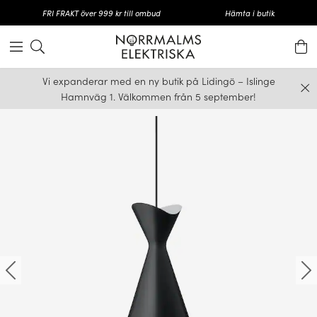
FRI FRAKT över 999 kr till ombud
Hämta i butik
Vi expanderar med en ny butik på Lidingö – Islinge
Hamnväg 1. Välkommen från 5 september!