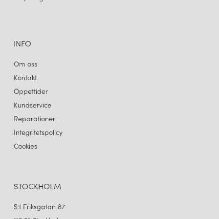
1 450 kr
1 450 kr
LÄGG I VARUKORGEN
LÄGG I VARUKORGEN
INFO
Om oss
Kontakt
Öppettider
Kundservice
Reparationer
Integritetspolicy
Cookies
STOCKHOLM
S:t Eriksgatan 87