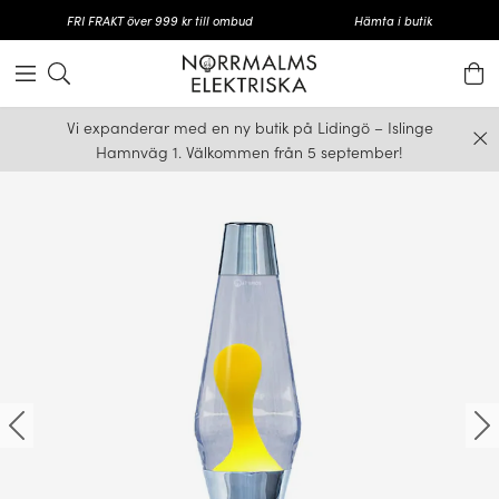
FRI FRAKT över 999 kr till ombud
Hämta i butik
Vi expanderar med en ny butik på Lidingö – Islinge
Hamnväg 1. Välkommen från 5 september!