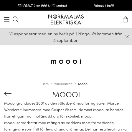
FRI FRAKT över 999 kr till ombud
Hämta i butik
Vi expanderar med en ny butik på Lidingö. Välkommen från
5 september!
Hem
Varumärken
Moooi
MOOOI
Moooi grundades 2001 av den väldsberömda formgivaren Marcel
Wanders tillsammans med Casper Vissers. Namnet Moooi är hämtat
från ett gammalt holländskt ord för skönhet, mooi.
Moooi samarbetar med många av världens mest framstående
formgivare som fritt får leva ut sina drömmar. Det har resulterat i unika,