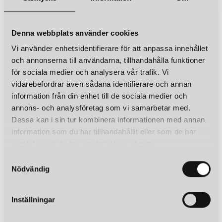
Denna webbplats använder cookies
Vi använder enhetsidentifierare för att anpassa innehållet
och annonserna till användarna, tillhandahålla funktioner
för sociala medier och analysera vår trafik. Vi
vidarebefordrar även sådana identifierare och annan
information från din enhet till de sociala medier och
annons- och analysföretag som vi samarbetar med.
Dessa kan i sin tur kombinera informationen med annan
information som du har tillhandahållit eller som de har
samlat in när du har använt deras tjänster.
S
Nödvändig
a
m
t
Inställningar
y
c