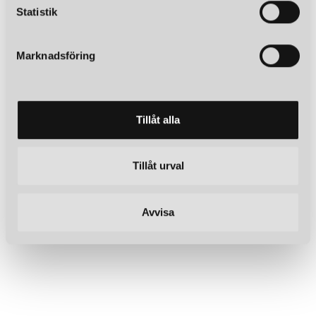
k
Statistik
e
s
Marknadsföring
v
a
l
Tillåt alla
Tillåt urval
Avvisa