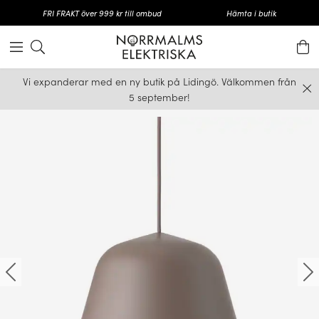
FRI FRAKT över 999 kr till ombud
Hämta i butik
Vi expanderar med en ny butik på Lidingö. Välkommen från
5 september!