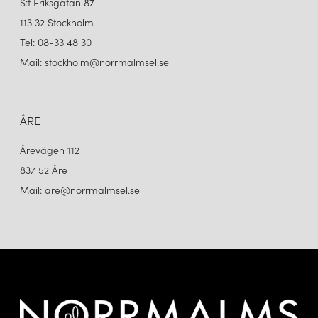
S:t Eriksgatan 87
113 32 Stockholm
Tel: 08-33 48 30
Mail: stockholm@norrmalmsel.se
ÅRE
Årevägen 112
837 52 Åre
Mail: are@norrmalmsel.se