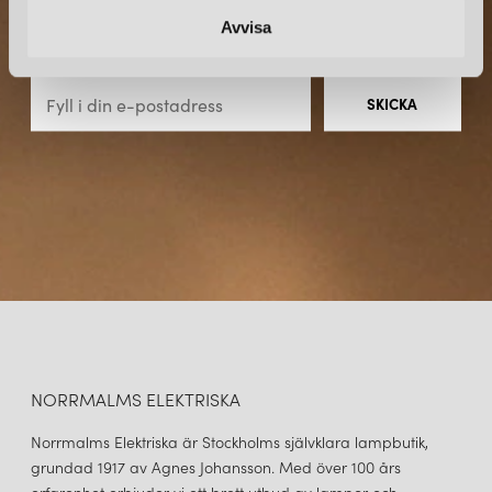
funktionalitet med innovativ formgivning har gjort deras lampor
Avvisa
Prenumerera – Spännande nyheter och fina erbjudanden
till eftertraktade objekt för både heminredning och professionella
direkt till din inkorg.
miljöer.
NORRMALMS ELEKTRISKA
Norrmalms Elektriska är Stockholms självklara lampbutik,
grundad 1917 av Agnes Johansson. Med över 100 års