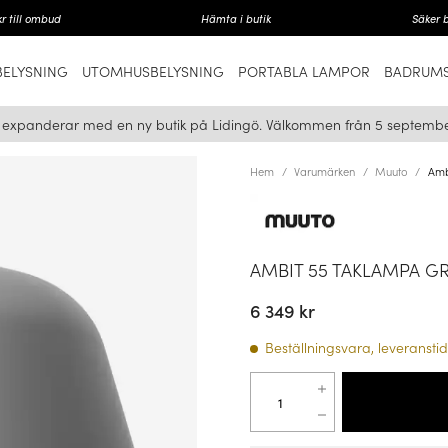
r till ombud
Hämta i butik
Säker 
ELYSNING
UTOMHUSBELYSNING
PORTABLA LAMPOR
BADRUMS
i expanderar med en ny butik på Lidingö. Välkommen från 5 septembe
Hem
Varumärken
Muuto
Amb
AMBIT 55 TAKLAMPA G
6 349 kr
Beställningsvara, leveranstid