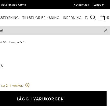
betalning med Klarna
Kundservice
Logga in
BELYSNING
TILLBEHÖR BELYSNING
INREDNING
EXKLUSIVT FÖ
r!
it 55 taklampa Grå
RÅ
 ca 2-4 veckor.
LÄGG I VARUKORGEN