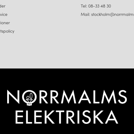
der
Tel: 08-33 48 30
vice
Mail: stockholm@norrmalms
ioner
etspolicy