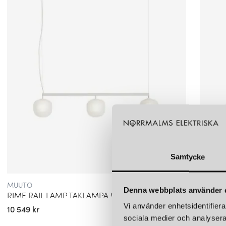
Samtycke
MUUTO
MUUTO
Denna webbplats använder 
RIME RAIL LAMP TAKLAMPA VIT
RIME 
Vi använder enhetsidentifierar
10 549 kr
10 549 
sociala medier och analysera 