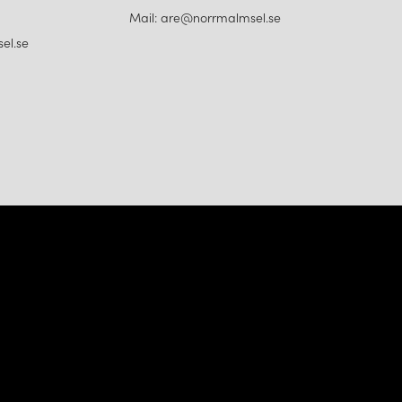
Mail: are@norrmalmsel.se
el.se