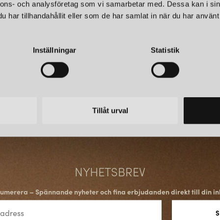
stilren form som passar perfe
nnons- och analysföretag som vi samarbetar med. Dessa kan i sin
har tillhandahållit eller som de har samlat in när du har använt 
UNFOLD PENDELLAMPA
Inställningar
Statistik
Unfold Pendellampa
är tillver
anpassa sig till olika miljöer. D
designentusiaster.
Tillåt urval
SAMMANFATTNI
Muuto har etablerat sig som e
på att kombinera funktionalitet
objekt för både heminredning o
NYHETSBREV
umerera – Spännande nyheter och fina erbjudanden direkt till din in