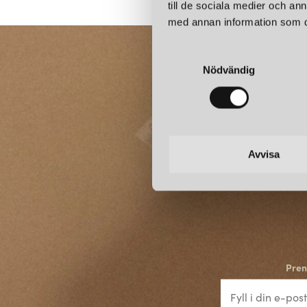
till de sociala medier och a
med annan information som du 
S
Nödvändig
a
m
t
y
c
k
Avvisa
e
s
v
a
l
Pren