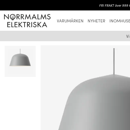
FRI FRAKT över 999 k
VARUMÄRKEN
NYHETER
INOMHUSB
V