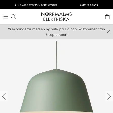
FRI FRAKT över 999 kr till ombud
Hämta i butik
Vi expanderar med en ny butik på Lidingö. Välkommen från
5 september!