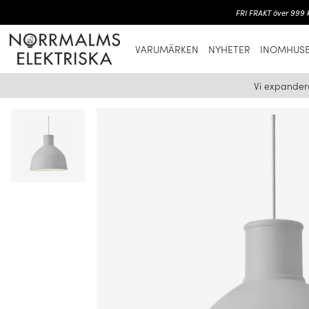
FRI FRAKT över 999 k
VARUMÄRKEN
NYHETER
INOMHUSB
Vi expander