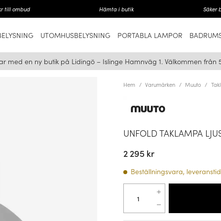
r till ombud
Hämta i butik
Säker 
ELYSNING
UTOMHUSBELYSNING
PORTABLA LAMPOR
BADRUMS
ar med en ny butik på Lidingö – Islinge Hamnväg 1. Välkommen från 
Hem
Varumärken
Muuto
Tak
UNFOLD TAKLAMPA LJU
2 295 kr
Beställningsvara, leveranstid