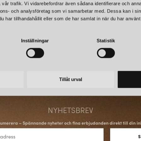
stilren form som passar perfe
vår trafik. Vi vidarebefordrar även sådana identifierare och anna
nnons- och analysföretag som vi samarbetar med. Dessa kan i sin
har tillhandahållit eller som de har samlat in när du har använt 
UNFOLD PENDELLAMPA
Unfold Pendellampa
är tillver
Inställningar
Statistik
anpassa sig till olika miljöer. D
designentusiaster.
SAMMANFATTNI
Tillåt urval
Muuto har etablerat sig som e
på att kombinera funktionalitet
objekt för både heminredning o
NYHETSBREV
umerera – Spännande nyheter och fina erbjudanden direkt till din in