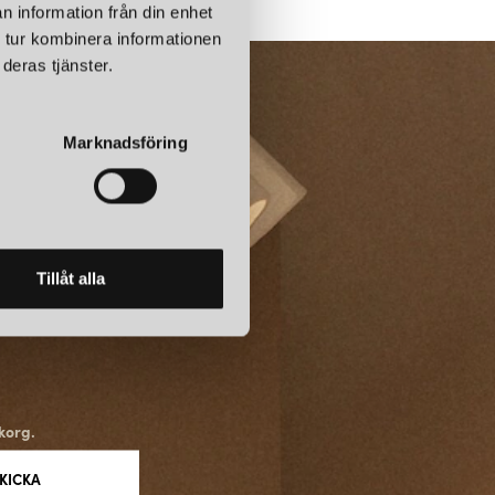
kt över matbord eller i vardagsrummet. Finns även som vägglampa.
n information från din enhet
 tur kombinera informationen
deras tjänster.
kad av mjuk silikon, vilket ger den en unik karaktär och möjlighet att
Marknadsföring
ess flexibilitet och färgglada utbud har gjort den till en favorit bland
NG
Tillåt alla
tt av de ledande varumärkena inom belysningsdesign. Deras fokus
 med innovativ formgivning har gjort deras lampor till eftertraktade
ch professionella miljöer.
korg.