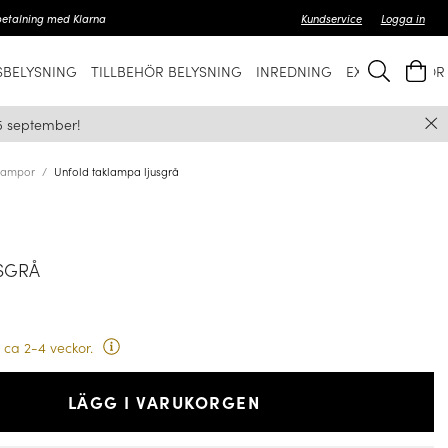
betalning med Klarna
Kundservice
Logga in
BELYSNING
TILLBEHÖR BELYSNING
INREDNING
EXKLUSIVT FÖ
5 september!
lampor
Unfold taklampa ljusgrå
SGRÅ
 ca 2-4 veckor.
LÄGG I VARUKORGEN