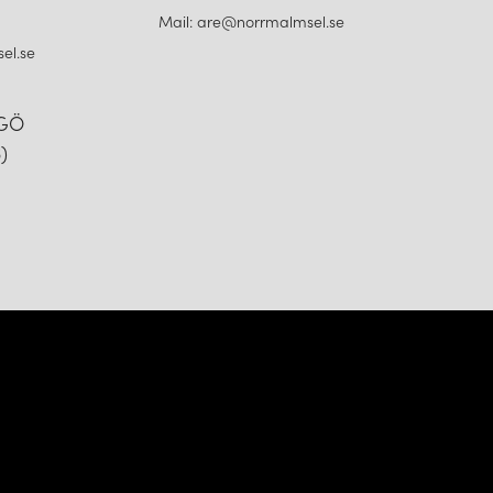
Mail: are@norrmalmsel.se
el.se
NGÖ
)