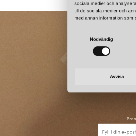
sociala medier och analysera 
till de sociala medier och a
med annan information som du 
S
Nödvändig
a
m
t
y
c
k
Avvisa
e
s
v
a
l
Pren