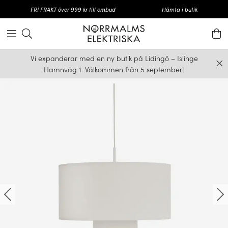
FRI FRAKT över 999 kr till ombud
Hämta i butik
Vi expanderar med en ny butik på Lidingö – Islinge
Hamnväg 1. Välkommen från 5 september!