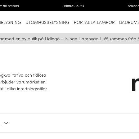
r till ombud
Hämta i butik
Säker 
ELYSNING
UTOMHUSBELYSNING
PORTABLA LAMPOR
BADRUMS
ar med en ny butik på Lidingö – Islinge Hamnväg 1. Välkommen från 
kvalitativa och tidlösa
s erbjuder varumärket en
i olika inredningsstilar.
T
L
dukter för att skapa en
gagerat i miljömedvetenhet