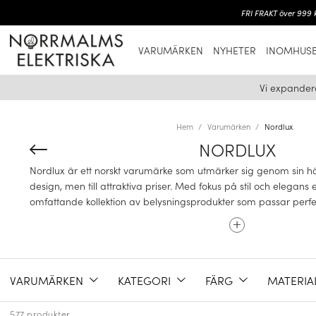
FRI FRAKT över 999 k
VARUMÄRKEN
NYHETER
INOMHUSB
Vi expander
Hem
Varumärken
Nordlux
NORDLUX
Nordlux är ett norskt varumärke som utmärker sig genom sin hög
design, men till attraktiva priser. Med fokus på stil och elegan
omfattande kollektion av belysningsprodukter som passar perfekt 
INNOVATIV TEKNOLOGI OCH MILJÖMEDVETENHE
VARUMÄRKEN
KATEGORI
FÄRG
MATERIA
Nordlux strävar efter att integrera innovativ teknologi i sina pro
förstklassig belysningsupplevelse. Samtidigt är varumärket en
577 produkter