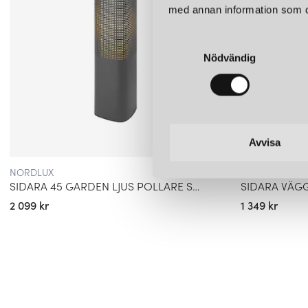
med annan information som du 
S
Nödvändig
a
m
t
y
c
k
Avvisa
e
NORDLUX
NORDLUX
s
SIDARA 45 GARDEN LJUS POLLARE SEASIDE ANTRACITE IP44
v
2 099 kr
1 349 kr
a
l