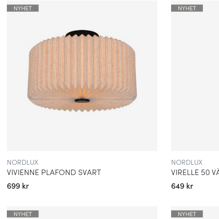
att leverera högkvalitativa produkter och skapa långvariga rel
NORDLUX
NORDLUX
VIVIENNE PLAFOND SVART
VIRELLE 50
699 kr
649 kr