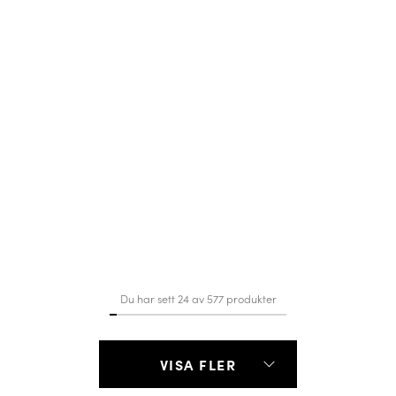
Du har sett 24 av 577 produkter
VISA FLER