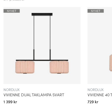
och använder sig av hållbara material och energieffektiva lösni
påverkan på miljön.
BRETT SORTIMENT FÖR ALLA BEHOV
Med ett brett sortiment av belysningsprodukter kan Nordlux tillf
preferenser. Oavsett om det är belysning för hemmet, arbetsplat
utomhusmiljöer erbjuder varumärket många alternativ som komb
stil.
SKAPAR ATMOSFÄR OCH FÖRHÖJER RUMMETS K
Nordluxs produkter är utformade för att skapa en behaglig at
karaktär. Genom att använda sig av olika ljusstyrkor, färgtemp
kan varumärket skapa en inspirerande och trivsam miljö i vilket
NORDLUX
NORDLUX
VIVIENNE DUAL TAKLAMPA SVART
VIVIENNE 40
KUNDFOKUS OCH PROFESSIONELL SERVICE
1 399 kr
729 kr
Nordlux värdesätter sina kunder och strävar efter att erbjuda e
engagerad service. Med fokus på kundens behov och önskemål ä