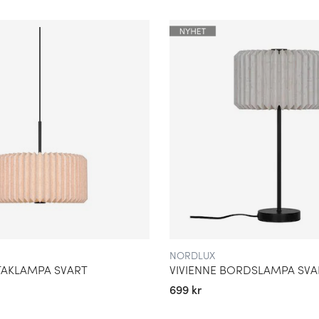
ngar för att minska sin
redsställa olika behov och
sen, offentliga eller
inerar funktionalitet och
ARAKTÄR
mosfär och förhöja rummets
eraturer och designelement
 rum som helst.
NORDLUX
 TAKLAMPA SVART
VIVIENNE BORDSLAMPA SVA
699 kr
n professionell och
r varumärket dedikerat till