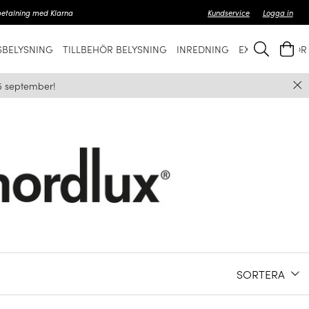
betalning med Klarna
Kundservice
Logga in
BELYSNING
TILLBEHÖR BELYSNING
INREDNING
EXKLUSIVT FÖ
5 september!
SORTERA