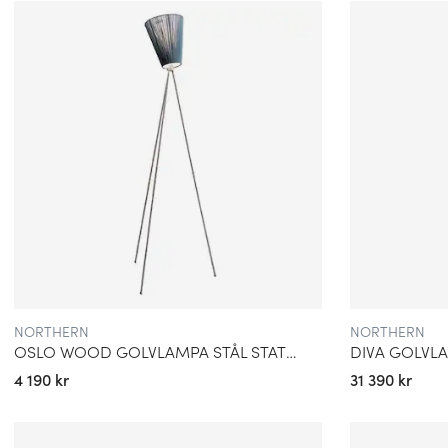
Ljuset i Norden är speciellt. Under året skiftar det från oändligt
vintrar som kräver värmande belysning. Northern har gjort denna
av sin identitet. Lamporna speglar ofta det mjuka skenet av g
också de skarpa konturer som uppstår när solljuset reflekteras 
sätt fångar Northern det som gör nordisk design unik – en bala
naturliga material.
SAMARBETEN MED BÅDE NYA OCH ETABLERADE
Northern har en inkluderande designfilosofi och samarbetar 
formgivare och nya talanger. Denna blandning av erfarenhet o
portfölj som alltid känns aktuell, men samtidigt rotad i kvalitet
deras produkter bär på ett lekfullt uttryck som speglar företage
nyfiken – men alltid med en professionell förankring i hantverk oc
NORTHERN
NORTHERN
OSLO WOOD GOLVLAMPA STÅL STATIV
DIVA GOLVL
4 190 kr
31 390 kr
IKONISKA LAMPOR FRÅN NORTHERN
Northern har lanserat flera modeller som blivit moderna klassi