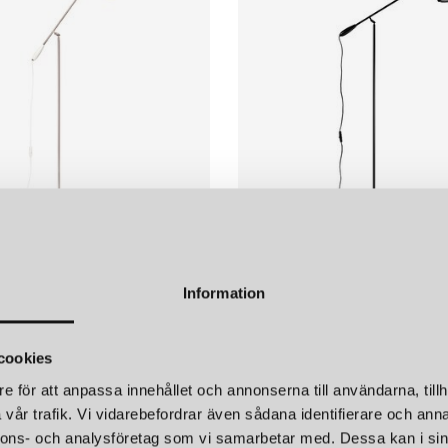
 företaget snabbt etablerat
ärlden över och har blivit
ordisk enkelhet kombinerad
v skandinavisk design:
 på kvalitet och hållbarhet.
itet och ett sortiment som
förena nordiskt ljus,
NORTHERN
n som berör. Oavsett om du
Information
AMPA VIT/STÅL
BIRDY GOLVLAMPA HEL SVA
Blush, erbjuder Northern
5 990 kr
ed en tydlig nordisk själ.
cookies
e för att anpassa innehållet och annonserna till användarna, tillh
vår trafik. Vi vidarebefordrar även sådana identifierare och anna
nnons- och analysföretag som vi samarbetar med. Dessa kan i sin