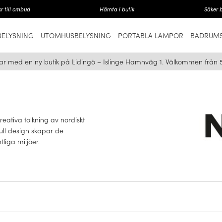
r till ombud
Hämta i butik
Säker 
ELYSNING
UTOMHUSBELYSNING
PORTABLA LAMPOR
BADRUMS
ar med en ny butik på Lidingö – Islinge Hamnväg 1. Välkommen från 
reativa tolkning av nordiskt
full design skapar de
tliga miljöer.
KE