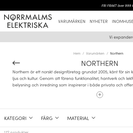
FRI FRAKT över 999 k
VARUMÄRKEN
NYHETER
INOMHUSB
Vi expander
Hem
Varumärken
Northern
NORTHERN
Northern är ett norskt designföretag grundat 2005, känt för sin k
ljus och kultur. Genom att förena funktionalitet, hantverk och lek
belysning och inredning som inspirerar i både privata och offen
KATEGORI
FÄRG
MATERIAL
ETT UNGT OCH DYNAMISKT NORDISKT VARUMÄR
172 produkter