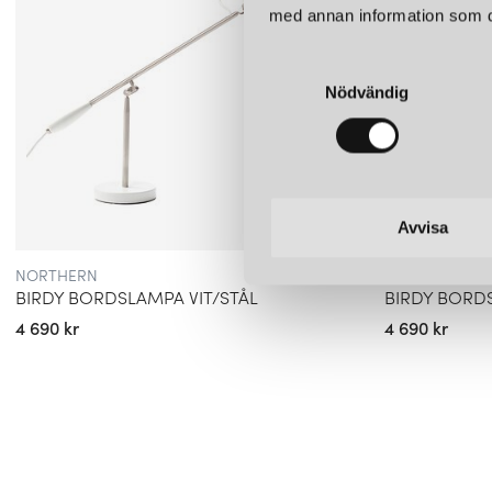
med annan information som du 
S
Nödvändig
a
m
t
y
c
k
Avvisa
e
NORTHERN
NORTHERN
s
BIRDY BORDSLAMPA VIT/STÅL
BIRDY BORD
v
4 690 kr
4 690 kr
a
l