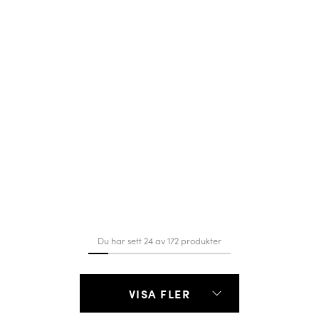
Du har sett 24 av 172 produkter
VISA FLER