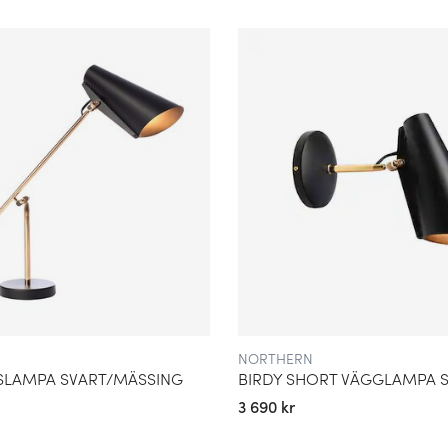
 en betydande aktör inom
ern Lighting och fokuserade
inredningsvarumärke med
 är kombinationen av
n, ljuset och de kontraster
TRYCK
ter traditionellt hantverk.
e vardagliga behov som
isk minimalism med råa
 Filosofin bygger på att
ler som inte bara används,
NORTHERN
SLAMPA SVART/MÄSSING
3 690 kr