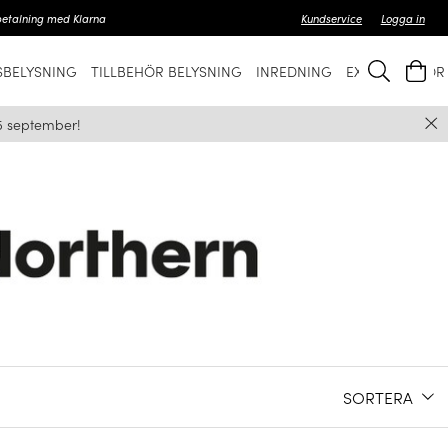
betalning med Klarna
Kundservice
Logga in
BELYSNING
TILLBEHÖR BELYSNING
INREDNING
EXKLUSIVT FÖ
5 september!
SORTERA