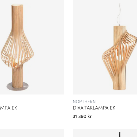
 ljusa sommarnätter till mörka
 kontrast till en central del
ryning och skymning, men
mot vatten och snö. På så
ns mellan ljus, skugga och
 FORMGIVARE
med både etablerade
ch fräschör skapar en
 och långsiktighet. Många av
ts kultur – ung, glad och
h teknisk skicklighet.
NORTHERN
AMPA EK
DIVA TAKLAMPA EK
31 390 kr
ker och symboler för deras