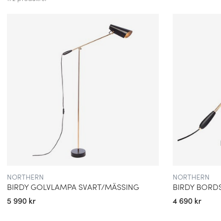
Med rötterna i Oslo har Northern på kort tid etablerat sig som
nordisk design. Företaget började sin resa under namnet North
främst på lampor, men har sedan dess vuxit till ett bredare 
även möbler och accessoarer i sortimentet. Deras kännetecken
enkelhet och lekfullhet – alltid med en tydlig koppling till nature
som kännetecknar Skandinavien.
DESIGNFILOSOFI: ENKELHET, FUNKTION OCH UT
Northern beskriver sig själva som en plats där kreativt uttryck mö
De inspireras av nordiska landskap, det skiftande ljuset och d
formar våra hem och miljöer. Genom att kombinera skandinav
kontraster skapar de design som känns både tidlös och samtida.
förena skönhet med funktionalitet – att skapa lampor och möb
utan också förhöjer atmosfären i rummet.
NORTHERN
NORTHERN
BIRDY GOLVLAMPA SVART/MÄSSING
BIRDY BORD
5 990 kr
4 690 kr
NORDISKT LJUS SOM INSPIRATIONSKÄLLA