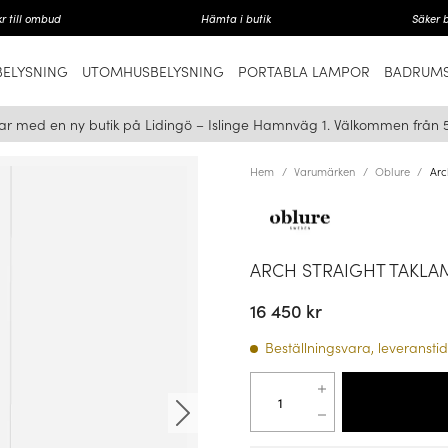
r till ombud
Hämta i butik
Säker 
ELYSNING
UTOMHUSBELYSNING
PORTABLA LAMPOR
BADRUMS
ar med en ny butik på Lidingö – Islinge Hamnväg 1. Välkommen från 
Hem
Varumärken
Oblure
Arc
ARCH STRAIGHT TAKLA
16 450 kr
Beställningsvara, leveranstid