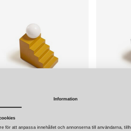
Sladdlängd
LÄGG I
VARUKORGEN
Information
E
OBLURE
 BORDSLAMPA GUL
STAIR BORDSL
cookies
r
2 950 kr
e för att anpassa innehållet och annonserna till användarna, tillh