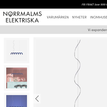
FRI FRAKT över 999 k
VARUMÄRKEN
NYHETER
INOMHUSB
Vi expander