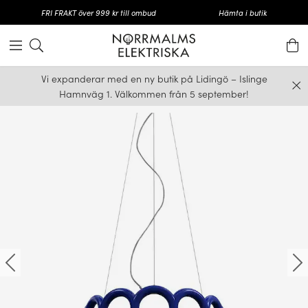
FRI FRAKT över 999 kr till ombud
Hämta i butik
Vi expanderar med en ny butik på Lidingö – Islinge
Hamnväg 1. Välkommen från 5 september!