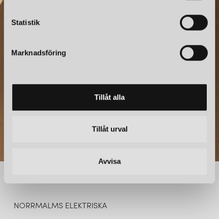
c
NYHETSBREV
k
Statistik
e
Prenumerera – Spännande nyheter och fina erbjudanden
s
direkt till din inkorg.
Marknadsföring
v
a
l
Tillåt alla
Tillåt urval
Avvisa
NORRMALMS ELEKTRISKA