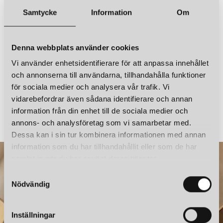
OBLURE
OBLURE
ARCH CIRCLE 98 TAKLAMPA VIT
ARCH CIRCLE 98 TAKLAMPA SVART
Sladdlängd
3 m
Samtycke
Information
Om
36 450 kr
36 450 kr
LÄGG I VARUKORGEN
LÄGG I VARUKORGEN
Denna webbplats använder cookies
Vi använder enhetsidentifierare för att anpassa innehållet
och annonserna till användarna, tillhandahålla funktioner
för sociala medier och analysera vår trafik. Vi
vidarebefordrar även sådana identifierare och annan
OBLURE
OBLURE
LIGHTBONE SMALL TAKLAMPA NATUR
information från din enhet till de sociala medier och
7 900 kr
7 900 kr
annons- och analysföretag som vi samarbetar med.
Dessa kan i sin tur kombinera informationen med annan
information som du har tillhandahållit eller som de har
samlat in när du har använt deras tjänster.
OBLURE
ARCH CIRCLE 98 TAKLAMPA NUDE
S
Nödvändig
36 450 kr
a
m
LÄGG I VARUKORGEN
t
Inställningar
y