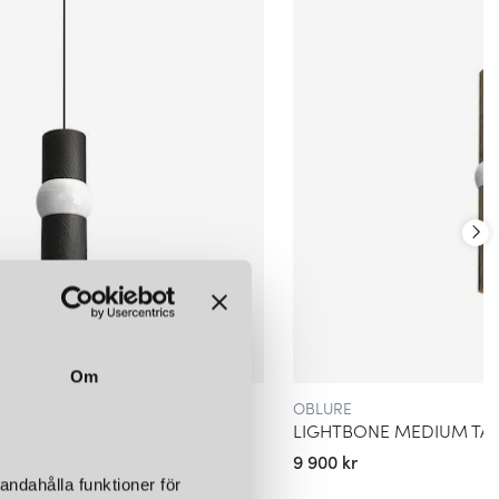
3 m
LÄGG I
VARUKORGEN
Om
OBLURE
LL TAKLAMPA SVART
LIGHTBONE MEDIUM TA
9 900 kr
andahålla funktioner för