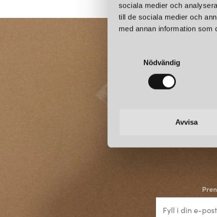
sociala medier och analysera 
till de sociala medier och a
med annan information som du 
S
Nödvändig
a
m
t
y
c
k
Avvisa
e
s
v
a
l
Pren