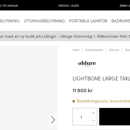
r till ombud
Hämta i butik
Säker 
ELYSNING
UTOMHUSBELYSNING
PORTABLA LAMPOR
BADRUMS
ar med en ny butik på Lidingö – Islinge Hamnväg 1. Välkommen från 
Hem
Varumärken
Oblure
Ta
LIGHTBONE LARGE TAK
11 900 kr
Beställningsvara, leveranstid