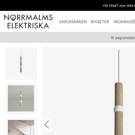
FRI FRAKT över 999 k
VARUMÄRKEN
NYHETER
INOMHUSB
Vi expander