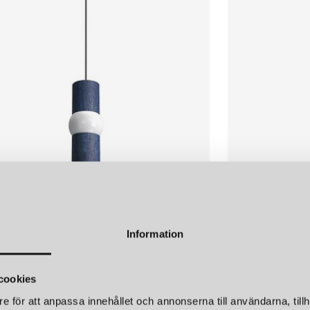
Sladdlängd
LÄGG I
VARUKORGEN
Information
E
OBLURE
BONE SMALL TAKLAMPA BLÅ
LIGHTBONE SMA
cookies
r
7 900 kr
e för att anpassa innehållet och annonserna till användarna, tillh