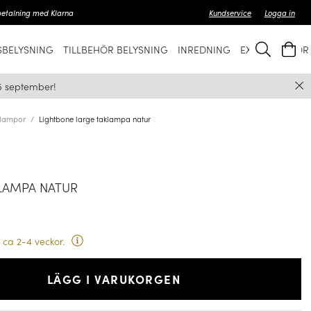
betalning med Klarna
Kundservice
Logga in
BELYSNING
TILLBEHÖR BELYSNING
INREDNING
EXKLUSIVT FÖ
5 september!
klampor
Lightbone large taklampa natur
LAMPA NATUR
 ca 2-4 veckor.
LÄGG I VARUKORGEN