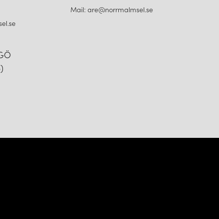
Mail: are@norrmalmsel.se
el.se
NGÖ
)