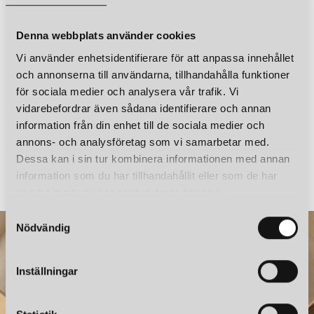
och förfinats i samarbete med Oblure, och idag är LightBone en
OBLURE
OBLURE
prisbelönt ikon, utsedd till Lighting of the Year 2023 av FORM
LIGHTBONE MEDIUM TAKLAMPA SVART
LIGHTBONE MEDIUM TAKLAMPA BLÅ
Sladdlängd
3 m
Magazine.
Denna webbplats använder cookies
9 900 kr
9 900 kr
Vi använder enhetsidentifierare för att anpassa innehållet
LÄGG I VARUKORGEN
LÄGG I VARUKORGEN
och annonserna till användarna, tillhandahålla funktioner
för sociala medier och analysera vår trafik. Vi
vidarebefordrar även sådana identifierare och annan
information från din enhet till de sociala medier och
annons- och analysföretag som vi samarbetar med.
OBLURE
OBLURE
Dessa kan i sin tur kombinera informationen med annan
LIGHTBONE SMALL TAKLAMPA NATUR
information som du har tillhandahållit eller som de har
7 900 kr
7 900 kr
samlat in när du har använt deras tjänster.
S
Nödvändig
a
m
t
Inställningar
y
c