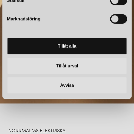
k
Statistik
e
s
NYHETSBREV
Marknadsföring
v
a
Prenumerera – Spännande nyheter och fina erbjudanden
l
direkt till din inkorg.
Tillåt alla
Tillåt urval
Avvisa
NORRMALMS ELEKTRISKA