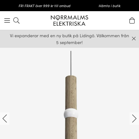
FRI FRAKT över 999 kr till ombud
Hämta i butik
Vi expanderar med en ny butik på Lidingö. Välkommen från
5 september!