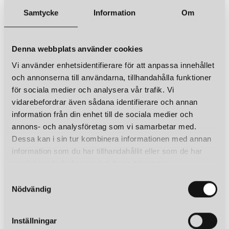
Samtycke
Information
Om
Denna webbplats använder cookies
Vi använder enhetsidentifierare för att anpassa innehållet
och annonserna till användarna, tillhandahålla funktioner
för sociala medier och analysera vår trafik. Vi
vidarebefordrar även sådana identifierare och annan
information från din enhet till de sociala medier och
annons- och analysföretag som vi samarbetar med.
Dessa kan i sin tur kombinera informationen med annan
information som du har tillhandahållit eller som de har
samlat in när du har använt deras tjänster.
S
Nödvändig
a
m
t
Inställningar
y