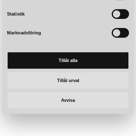
c
k
Statistik
e
s
Marknadsföring
v
a
l
Tillåt alla
Tillåt urval
Avvisa