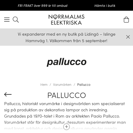
FRI FRAKT över 999 kr till ombud
Hämta i butik
Vi expanderar med en ny butik på Lidingö – Islinge
Hamnväg 1. Välkommen från 5 september!
Hem
Varumärken
Pallucco
PALLUCCO
Pallucco, historiskt varumärke i designvärlden som specialiserat
sig på produktion av dekorativa lampor och inredning.
Grundades på 1970-talet i Rom av arkitekten Paolo Pallucco.
Varumärket står för designkultur, dessutom experimenterar man
med konst, arkitektur och design. Pallucco använder gamla