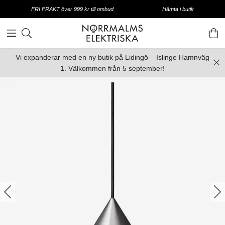
FRI FRAKT över 999 kr till ombud
Hämta i butik
Vi expanderar med en ny butik på Lidingö – Islinge Hamnväg
1. Välkommen från 5 september!