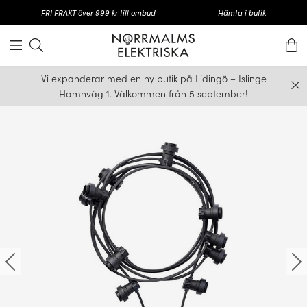
FRI FRAKT över 999 kr till ombud
Hämta i butik
Vi expanderar med en ny butik på Lidingö – Islinge
Hamnväg 1. Välkommen från 5 september!