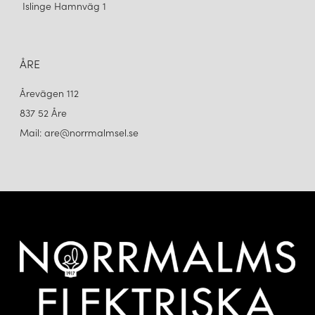
Islinge Hamnväg 1
ÅRE
Årevägen 112
837 52 Åre
Mail: are@norrmalmsel.se