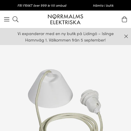
FRI FRAKT över 999 kr till ombud
Hämta i butik
Vi expanderar med en ny butik på Lidingö – Islinge
Hamnväg 1. Välkommen från 5 september!