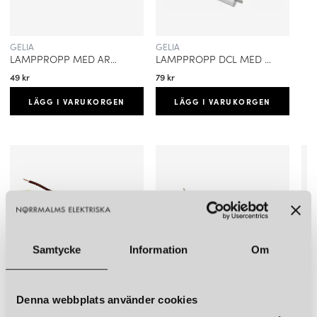
GELIA
GELIA
LAMPPROPP MED ARMATURSLADD OJORDAD
LAMPPROPP DCL MED ARMATURSLADD OJORDAD
49 kr
79 kr
LÄGG I VARUKORGEN
LÄGG I VARUKORGEN
Samtycke
Information
Om
GELIA
GELIA
GEL
Denna webbplats använder cookies
LAMPPROPP DCL MED ARMATURSLADD JORDAD
LAMPPROPP MED ARMATURSLADD OJORDAD