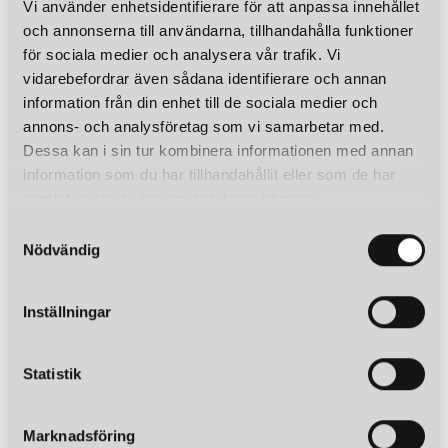
79 kr
49 kr
69 k
Vi använder enhetsidentifierare för att anpassa innehållet
och annonserna till användarna, tillhandahålla funktioner
LÄGG I VARUKORGEN
LÄGG I VARUKORGEN
för sociala medier och analysera vår trafik. Vi
vidarebefordrar även sådana identifierare och annan
LIKNANDE PRODUKTER
information från din enhet till de sociala medier och
KUND FAVORITER
annons- och analysföretag som vi samarbetar med.
Dessa kan i sin tur kombinera informationen med annan
information som du har tillhandahållit eller som de har
samlat in när du har använt deras tjänster.
S
Nödvändig
a
m
t
Inställningar
y
c
k
Statistik
e
PR HOME
PR HOME
s
SOFIA Ø35 LAMPSKÄRM LINEN NATURAL
Marknadsföring
v