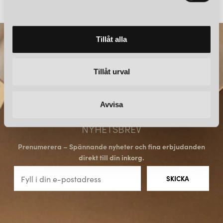
699 kr
249 kr
a
l
Tillåt alla
Tillåt urval
Avvisa
NYHETSBREV
Prenumerera – Spännande nyheter och fina erbjudanden
direkt till din inkorg.