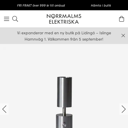
FRI FRAKT över 999 kr till ombud
Hämta i butik
Vi expanderar med en ny butik på Lidingö – Islinge
Hamnväg 1. Välkommen från 5 september!