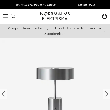
FRI FRAKT över 999 kr till ombud
Hämta i butik
Vi expanderar med en ny butik på Lidingö. Välkommen från
5 september!