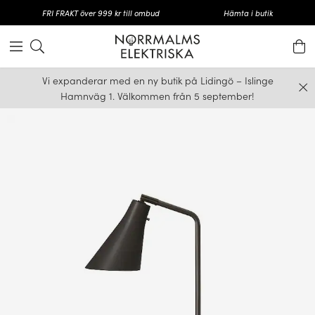
FRI FRAKT över 999 kr till ombud
Hämta i butik
Vi expanderar med en ny butik på Lidingö – Islinge
Hamnväg 1. Välkommen från 5 september!