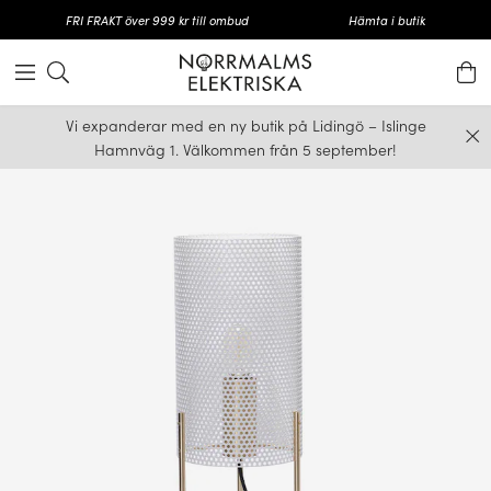
FRI FRAKT över 999 kr till ombud
Hämta i butik
Vi expanderar med en ny butik på Lidingö – Islinge
Hamnväg 1. Välkommen från 5 september!