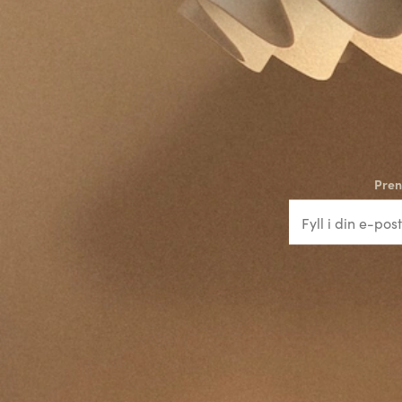
a
l
Pren