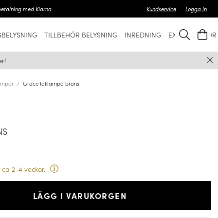
betalning med Klarna
Kundservice
Logga in
BELYSNING
TILLBEHÖR BELYSNING
INREDNING
EXKLUSIVT FÖ
r!
ampor
Grace taklampa brons
NS
 ca 2-4 veckor.
LÄGG I VARUKORGEN