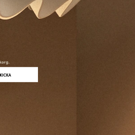
ra på hållbar tillverkning skapar Rubn produkter som är byggda
ILJÖER
från takpendlar och vägglampor till bordslampor och golvlampor.
diga och kan anpassas för olika typer av rum och miljöer.
såväl storslagna interiörer som vardagslivets mindre rum – alltid
, funktion och material.
korg.
RNATIONELL KONTEXT
k designtradition, men deras lampor har fått internationell
redare, arkitekter och privatpersoner över hela världen.
lbarhet och tidlös design gör att Rubn representerar det bästa av
 samtidigt som de bidrar till att forma en modern global designscen.
ON