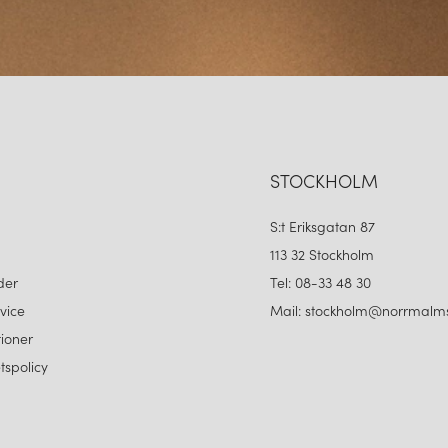
Rubn Lighting är ett bevis på 
varumärke. Från Long John til
formkänsla. Med över 70 års er
fortsätter Rubn att skapa belys
kvalitet och design för livet.
STOCKHOLM
S:t Eriksgatan 87
113 32 Stockholm
der
Tel: 08-33 48 30
vice
Mail: stockholm@norrmalms
ioner
etspolicy