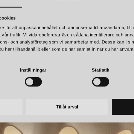
miljöer världen över.
IKONISKA LAMPOR FRÅ
cookies
e för att anpassa innehållet och annonserna till användarna, tillh
Rubn har utvecklat flera lamp
vår trafik. Vi vidarebefordrar även sådana identifierare och anna
mest framstående är:
nnons- och analysföretag som vi samarbetar med. Dessa kan i sin
Long John
:
En stilren taklampa
har tillhandahållit eller som de har samlat in när du har använt 
ett vardagsrum. Long John komb
RUBN
favorit.
JOHN 3 TAKLAMPA
LONG JOHN 4 U
Lord
:
En serie taklampor med gl
kr
16 395 kr
Inställningar
Statistik
Lord kombinerar klassiskt hant
stämningsfulla miljöer.
Miller
:
En elegant lampserie dä
linjer och sofistikerade mater
och bordslampa och är känd fö
MATERIAL OCH HÅLLBA
Tillåt urval
Hållbarhet är en central del a
produktionen sker med långsik
handblåst glas och andra nogg