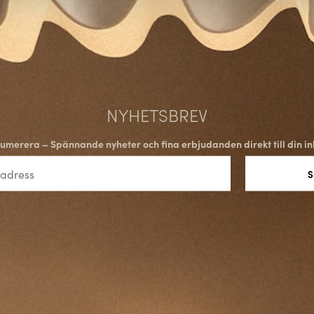
och elegans. Genom att fokuse
för att hålla hela livet.
BELYSNING FÖR ALLA M
Rubns sortiment sträcker sig 
NYHETSBREV
Många av modellerna är mångsi
Företaget skapar belysning för 
med samma noggrannhet i form
umerera – Spännande nyheter och fina erbjudanden direkt till din in
SVENSK DESIGN I INTE
Rubn är djupt förankrat i svens
spridning och uppskattas av in
Kombinationen av hantverk, hål
skandinavisk belysningskultur,
AVSLUTANDE REFLEKTI