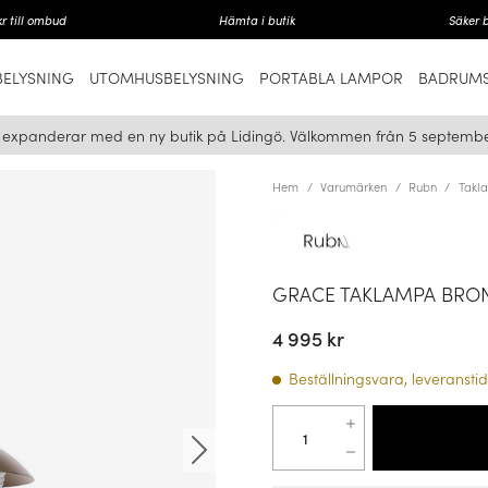
r till ombud
Hämta i butik
Säker 
ELYSNING
UTOMHUSBELYSNING
PORTABLA LAMPOR
BADRUMS
i expanderar med en ny butik på Lidingö. Välkommen från 5 septembe
Hem
Varumärken
Rubn
Takl
GRACE TAKLAMPA BRO
4 995 kr
Beställningsvara, leveranstid