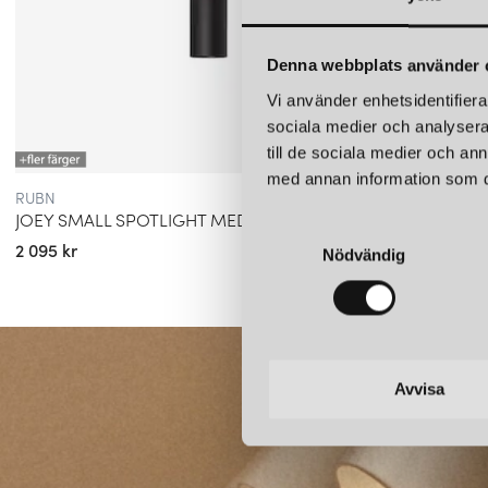
Denna webbplats använder 
Vi använder enhetsidentifierar
sociala medier och analysera 
till de sociala medier och a
med annan information som du 
RUBN
RUBN
JOEY SMALL SPOTLIGHT MED KOPP
LONG 
S
2 095 kr
10 895 
Nödvändig
a
m
t
y
c
k
Avvisa
e
s
v