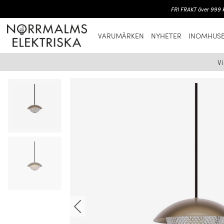
FRI FRAKT över 999 k
VARUMÄRKEN
NYHETER
INOMHUSB
V