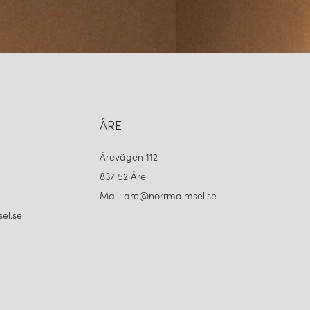
hur passion, tradition och innovation kan förenas i samma
l Grace bär varje lampa på en historia av noggrannhet, omsorg och
farenhet, fyra generationers kunnande och en tydlig vision
ning som är både tidlös och nyskapande – en investering i ljus,
ÅRE
Årevägen 112
837 52 Åre
Mail: are@norrmalmsel.se
el.se