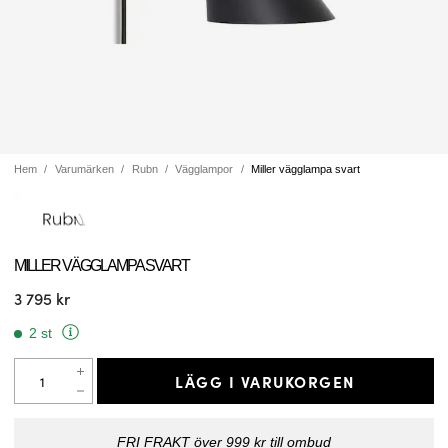
Hem
Varumärken
Rubn
Vägglampor
Miller vägglampa svart
MILLER VÄGGLAMPA SVART
3 795 kr
2 st
LÄGG I VARUKORGEN
FRI FRAKT över 999 kr till ombud