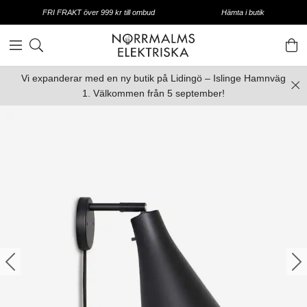
FRI FRAKT över 999 kr till ombud
Hämta i butik
Vi expanderar med en ny butik på Lidingö – Islinge Hamnväg
1. Välkommen från 5 september!