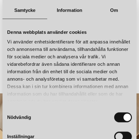
SANTA & COLE
Samtycke
Information
Om
CESTA EXTERIOR BORDSLAMPA ENGELSK GRÖN
Sladdlängd
4 m
11 760 kr
Övrigt
IP65
LÄGG I VARUKORGEN
Denna webbplats använder cookies
Vi använder enhetsidentifierare för att anpassa innehållet
och annonserna till användarna, tillhandahålla funktioner
för sociala medier och analysera vår trafik. Vi
vidarebefordrar även sådana identifierare och annan
SANTA & COLE
SANTA & COLE
information från din enhet till de sociala medier och
MORAGAS BORDSLAMPA NATURAL OAK
annons- och analysföretag som vi samarbetar med.
18 900 kr
16 100 kr
Dessa kan i sin tur kombinera informationen med annan
information som du har tillhandahållit eller som de har
samlat in när du har använt deras tjänster.
S
Nödvändig
a
m
t
Inställningar