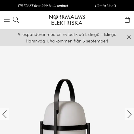
FRI FRAKT över 999 kr till ombud
Hämta i butik
Vi expanderar med en ny butik på Lidingö – Islinge
Hamnväg 1. Välkommen från 5 september!