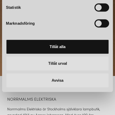
c
NYHETSBREV
k
Statistik
Prenumerera – Spännande nyheter och fina erbjudanden
e
direkt till din inkorg.
s
Marknadsföring
v
a
l
Tillåt alla
Tillåt urval
Avvisa
NORRMALMS ELEKTRISKA
Norrmalms Elektriska är Stockholms självklara lampbutik,
grundad 1917 av Agnes Johansson. Med över 100 års