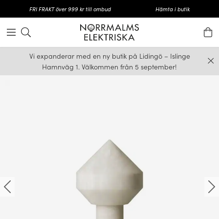
FRI FRAKT över 999 kr till ombud
Hämta i butik
Vi expanderar med en ny butik på Lidingö – Islinge
Hamnväg 1. Välkommen från 5 september!