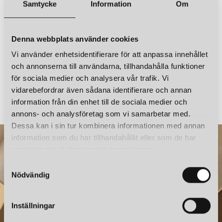
Samtycke
Information
Om
Denna webbplats använder cookies
Vi använder enhetsidentifierare för att anpassa innehållet
och annonserna till användarna, tillhandahålla funktioner
för sociala medier och analysera vår trafik. Vi
SANTA & COLE
SANTA & COLE
MORAGAS BORDSLAMPA NATURAL OAK
vidarebefordrar även sådana identifierare och annan
information från din enhet till de sociala medier och
18 900 kr
16 100 kr
annons- och analysföretag som vi samarbetar med.
Dessa kan i sin tur kombinera informationen med annan
information som du har tillhandahållit eller som de har
samlat in när du har använt deras tjänster.
S
Nödvändig
a
m
t
Inställningar
y