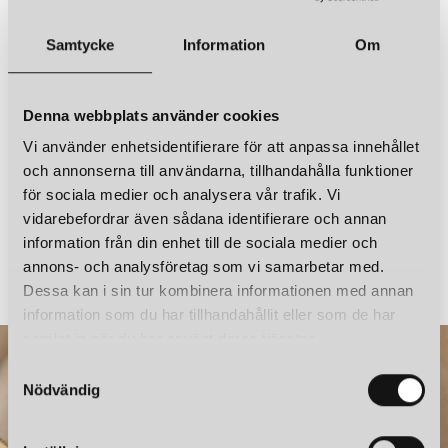
Ljuskälla ingår
Ja
SANTA & COLE
Samtycke
Information
Om
BÁSICA MÍNIMA BORDSLAMPA NATURAL RIBBON /NICKEL
Sladdlängd
1,25 cm
5 530 kr
Denna webbplats använder cookies
LÄGG I VARUKORGEN
Vi använder enhetsidentifierare för att anpassa innehållet
och annonserna till användarna, tillhandahålla funktioner
för sociala medier och analysera vår trafik. Vi
vidarebefordrar även sådana identifierare och annan
SANTA & COLE
SANTA & COLE
information från din enhet till de sociala medier och
BC2 VÄGGLAMPA STITCHED BEIGE PARCHAMENT
annons- och analysföretag som vi samarbetar med.
4 620 kr
3 150 kr
Dessa kan i sin tur kombinera informationen med annan
information som du har tillhandahållit eller som de har
samlat in när du har använt deras tjänster.
S
Nödvändig
a
m
t