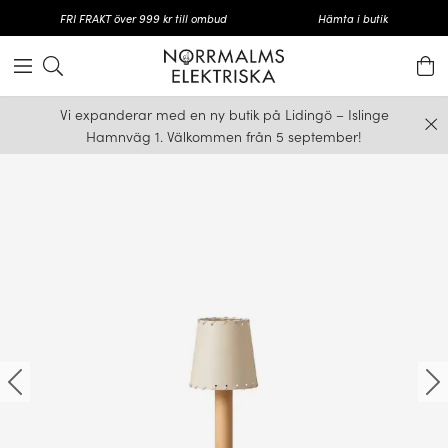
FRI FRAKT över 999 kr till ombud
Hämta i butik
Vi expanderar med en ny butik på Lidingö – Islinge
Hamnväg 1. Välkommen från 5 september!