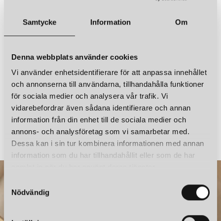
Ljuskälla ingår
Ja
SANTA & COLE
SANTA & COLE
Samtycke
Information
Om
CESTITA ALUBAT PORTABEL BORDSLAMPA SVART
CESTITA ALUBAT PORTABEL BORDSLAMPA RÖDORANGE
Övrigt
IP65, trestegs dimmer
8 680 kr
8 680 kr
Denna webbplats använder cookies
LÄGG I VARUKORGEN
LÄGG I VARUKORGEN
Vi använder enhetsidentifierare för att anpassa innehållet
och annonserna till användarna, tillhandahålla funktioner
för sociala medier och analysera vår trafik. Vi
vidarebefordrar även sådana identifierare och annan
SANTA & COLE
SANTA & COLE
information från din enhet till de sociala medier och
BC2 VÄGGLAMPA STITCHED BEIGE PARCHAMENT
annons- och analysföretag som vi samarbetar med.
4 620 kr
3 150 kr
Dessa kan i sin tur kombinera informationen med annan
information som du har tillhandahållit eller som de har
samlat in när du har använt deras tjänster.
S
Nödvändig
a
m
t