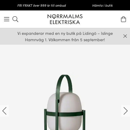
FRI FRAKT över 999 kr till ombud
Hämta i butik
Vi expanderar med en ny butik på Lidingö – Islinge
Hamnväg 1. Välkommen från 5 september!