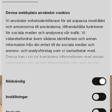
SANTA & COLE
SANTA & COLE
TRIPODE G5 GOLVLAMPA BRETONA STRIPE
TRIPODE G5 GOLVLAMPA DIPLOMÁTICA STRIPE
Sladdlängd
2,5 m
Denna webbplats använder cookies
9 800 kr
9 800 kr
Vi använder enhetsidentifierare för att anpassa innehållet
LÄGG I VARUKORGEN
LÄGG I VARUKORGEN
och annonserna till användarna, tillhandahålla funktioner
för sociala medier och analysera vår trafik. Vi
vidarebefordrar även sådana identifierare och annan
information från din enhet till de sociala medier och
annons- och analysföretag som vi samarbetar med.
SANTA & COLE
SANTA & COLE
Dessa kan i sin tur kombinera informationen med annan
TRIPODE G5 GOLVLAMPA BRETONA STRIPE
information som du har tillhandahållit eller som de har
9 800 kr
9 800 kr
samlat in när du har använt deras tjänster.
S
Nödvändig
a
SANTA & COLE
SANTA & COLE
m
TRIPODE G5 GOLVLAMPA NATURAL
TRIPODE G5 GOLVLAMPA RED-AMBER
t
Inställningar
9 520 kr
9 520 kr
y
LÄGG I VARUKORGEN
LÄGG I VARUKORGEN
c