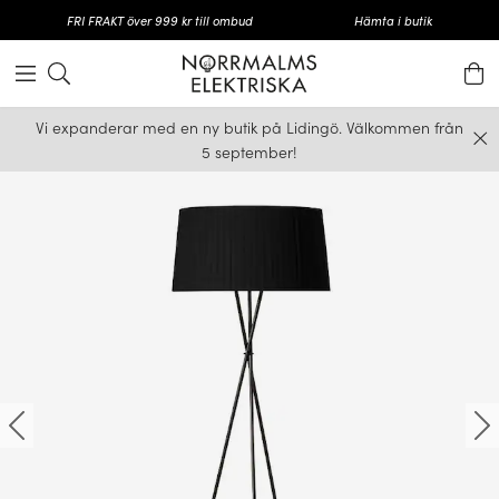
FRI FRAKT över 999 kr till ombud
Hämta i butik
Vi expanderar med en ny butik på Lidingö. Välkommen från
5 september!