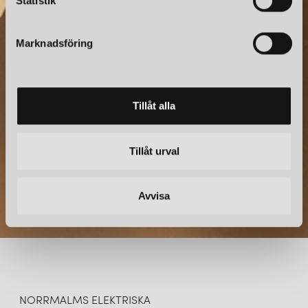
k
Statistik
e
s
NYHETSBREV
Marknadsföring
v
a
Prenumerera – Spännande nyheter och fina erbjudanden
l
direkt till din inkorg.
Tillåt alla
Tillåt urval
Avvisa
NORRMALMS ELEKTRISKA