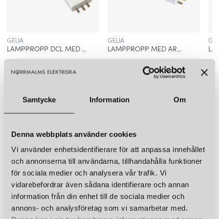
Övrigt
30cm, 1 x 45cm
GELIA
GELIA
GEL
LAMPPROPP DCL MED ARMATURSLADD JORDAD
LAMPPROPP MED ARMATURSLADD OJORDAD
79 kr
49 kr
69 k
LÄGG I VARUKORGEN
LÄGG I VARUKORGEN
Samtycke
Information
Om
LIKNANDE PRODUKTER
KUND FAVORITER
Denna webbplats använder cookies
Vi använder enhetsidentifierare för att anpassa innehållet
och annonserna till användarna, tillhandahålla funktioner
för sociala medier och analysera vår trafik. Vi
vidarebefordrar även sådana identifierare och annan
information från din enhet till de sociala medier och
annons- och analysföretag som vi samarbetar med.