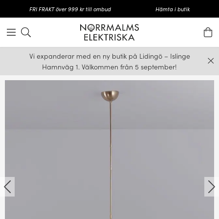
FRI FRAKT över 999 kr till ombud
Hämta i butik
Vi expanderar med en ny butik på Lidingö – Islinge
Hamnväg 1. Välkommen från 5 september!