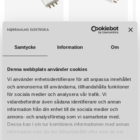
Övrigt
30cm, 1 x 45cm
GELIA
GELIA
GEL
LAMPPROPP DCL MED ARMATURSLADD JORDAD
LAMPPROPP MED ARMATURSLADD OJORDAD
79 kr
49 kr
69 k
Samtycke
Information
Om
LÄGG I VARUKORGEN
LÄGG I VARUKORGEN
Denna webbplats använder cookies
LIKNANDE PRODUKTER
Vi använder enhetsidentifierare för att anpassa innehållet
KUND FAVORITER
och annonserna till användarna, tillhandahålla funktioner
för sociala medier och analysera vår trafik. Vi
vidarebefordrar även sådana identifierare och annan
information från din enhet till de sociala medier och
annons- och analysföretag som vi samarbetar med.
Dessa kan i sin tur kombinera informationen med annan
information som du har tillhandahållit eller som de har
samlat in när du har använt deras tjänster.