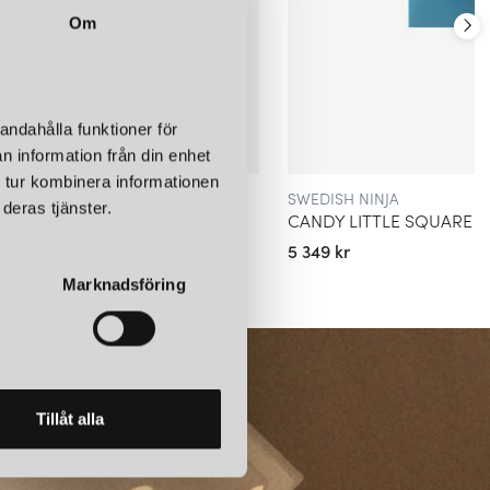
Om
andahålla funktioner för
n information från din enhet
 tur kombinera informationen
SWEDISH NINJA
deras tjänster.
CANDY LITTLE SQUARE S VÄGGLAMPA ZESTY ORANGE
5 349 kr
Marknadsföring
Tillåt alla