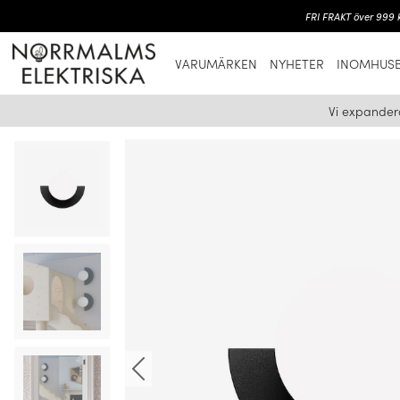
FRI FRAKT över 999 k
VARUMÄRKEN
NYHETER
INOMHUSB
Vi expander