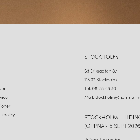
STOCKHOLM
S:t Eriksgatan 87
113 32 Stockholm
der
Tel: 08-33 48 30
vice
Mail: stockholm@norrmalms
ioner
etspolicy
STOCKHOLM – LIDI
(ÖPPNAR 5 SEPT 2026
Islinge Hamnväg 1