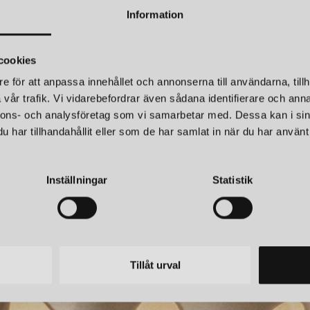
Information
SWEDISH NINJA
CANDY BIG CIRCLE 180 L VÄGGLAMPA SANDCASTLE OCHRE
cookies
6 220 kr
e för att anpassa innehållet och annonserna till användarna, tillh
LÄGG I
VARUKORGEN
vår trafik. Vi vidarebefordrar även sådana identifierare och anna
nnons- och analysföretag som vi samarbetar med. Dessa kan i sin
H NINJA
SWEDISH NINJA
har tillhandahållit eller som de har samlat in när du har använt 
CANDY LITTLE SQUARE S VÄGGLAMPA ELECTRIC BLUE
r
5 349 kr
Inställningar
Statistik
Tillåt urval