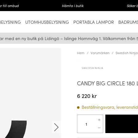
r till ombud
Hämta i butik
Säker 
ELYSNING
UTOMHUSBELYSNING
PORTABLA LAMPOR
BADRUMS
ar med en ny butik på Lidingö – Islinge Hamnväg 1. Välkommen från 
Hem
Varumärken
Swedish Ninja
CANDY BIG CIRCLE 180
6 220 kr
Beställningsvara, leveranstid