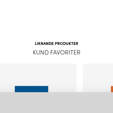
LÄGG I
VARUKORGEN
LIKNANDE PRODUKTER
KUND FAVORITER
SWEDISH NINJA
SWED
CANDY BIG CIRCLE 180 L VÄGGLAMPA COTTONCANDY WHITE
6 220 kr
6 220 
LÄGG I
VARUKORGEN