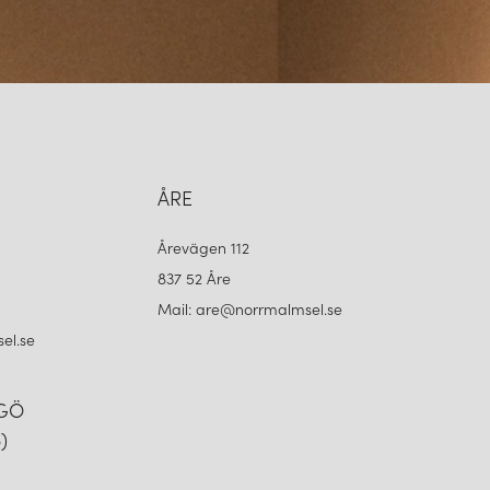
ÅRE
Årevägen 112
837 52 Åre
Mail: are@norrmalmsel.se
el.se
NGÖ
)