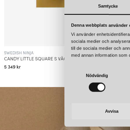
Samtycke
Denna webbplats använder 
Vi använder enhetsidentifierar
sociala medier och analysera 
till de sociala medier och a
SWEDISH NINJA
SWEDIS
med annan information som du 
CANDY LITTLE SQUARE S VÄGGLAMPA SANDCASTLE OCHRE
5 349 kr
5 349 k
S
Nödvändig
a
m
t
y
c
k
Avvisa
e
s