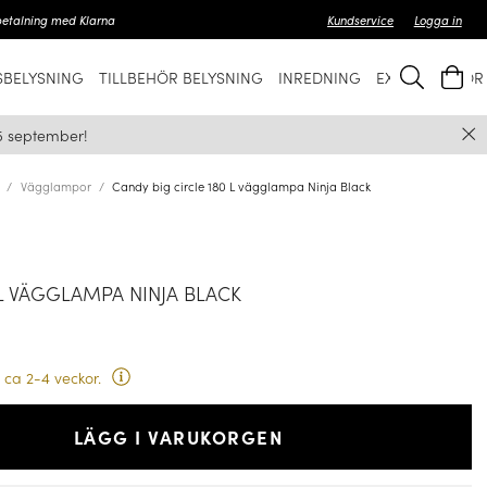
betalning med Klarna
Kundservice
Logga in
BELYSNING
TILLBEHÖR BELYSNING
INREDNING
EXKLUSIVT FÖ
5 september!
Vägglampor
Candy big circle 180 L vägglampa Ninja Black
 L VÄGGLAMPA NINJA BLACK
 ca 2-4 veckor.
LÄGG I VARUKORGEN