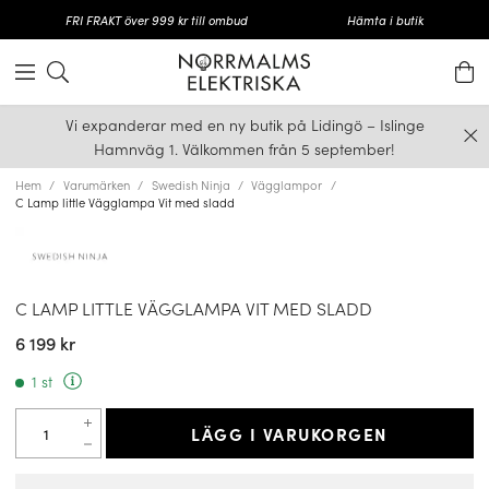
FRI FRAKT över 999 kr till ombud
Hämta i butik
Vi expanderar med en ny butik på Lidingö – Islinge
Hamnväg 1. Välkommen från 5 september!
Hem
Varumärken
Swedish Ninja
Vägglampor
C Lamp little Vägglampa Vit med sladd
C LAMP LITTLE VÄGGLAMPA VIT MED SLADD
6 199 kr
1 st
LÄGG I VARUKORGEN