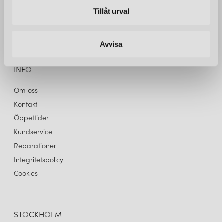
erfarenhet erbjuder vi ett brett utbud av lampor och
Tillåt urval
belysning. Välkommen in!
Avvisa
INFO
Om oss
Kontakt
Öppettider
Kundservice
Reparationer
Integritetspolicy
Cookies
STOCKHOLM