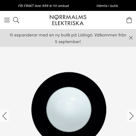
FRI FRAKT över 999 kr till ombud
Hämta i butik
Vi expanderar med en ny butik på Lidingö. Välkommen från
5 september!