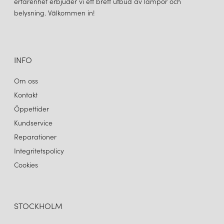
erfarenhet erbjuder vi ett brett utbud av lampor och
CANDY BIG CIRCLE 360 L VÄGGLAMPA SANDCASTLE OCHRE
belysning. Välkommen in!
6 220 kr
LÄGG I VARUKORGEN
INFO
Om oss
Kontakt
Öppettider
Kundservice
Reparationer
Integritetspolicy
Cookies
STOCKHOLM