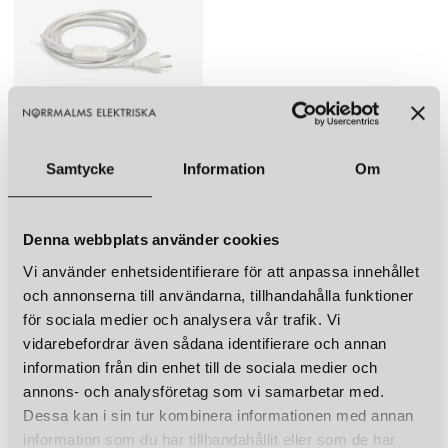
Övrigt
sladd och strömbrytare lägg bara till
SWEDISH NINJA
SWEDISH NINJA
Candy Cord.
CANDY BIG CIRCLE 360 L VÄGGLAMPA BUBBLEGUM PINK
CANDY BIG CIRCLE 360 L VÄGGLAMPA PEACOCK GREEN
6 220 kr
6 220 kr
LÄGG I VARUKORGEN
LÄGG I VARUKORGEN
SWEDISH NINJA
CANDY SLADD MED BRYTARE
Samtycke
Information
Om
300 kr
LÄGG I VARUKORGEN
Denna webbplats använder cookies
LIKNANDE PRODUKTER
Vi använder enhetsidentifierare för att anpassa innehållet
KUND FAVORITER
och annonserna till användarna, tillhandahålla funktioner
för sociala medier och analysera vår trafik. Vi
vidarebefordrar även sådana identifierare och annan
SWEDISH NINJA
SWEDISH NINJA
CANDY BIG CIRCLE 360 L VÄGGLAMPA SUNSHINE YELLOW
CANDY BIG CIRCLE 360 L VÄGGLAMPA STRAWBERRY RED
information från din enhet till de sociala medier och
6 220 kr
6 220 kr
annons- och analysföretag som vi samarbetar med.
Dessa kan i sin tur kombinera informationen med annan
LÄGG I VARUKORGEN
LÄGG I VARUKORGEN
information som du har tillhandahållit eller som de har