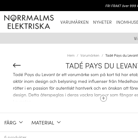
FRI FRAKT över 999 k
VARUMÄRKEN
NYHETER
INOMHUSB
V
Hem
Varumärken
Tadé Pays du Levant
TADÉ PAYS DU LEVAN
Tadé Pays du Levant är ett varumärke som på kort tid har eta
aktör inom design och belysning med influenser från Medelhav
rötter i en passion för autentiskt hantverk och en önskan att f
design. Detta återspeglas i deras vackra lampor som fångar 
Levanten.
FÄRG
MATERIAL
HISTORIEN BAKOM TADÉ PAYS DU LEVANT
6 produkter