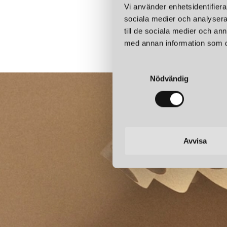
Vi använder enhetsidentifierar
sociala medier och analysera 
till de sociala medier och a
med annan information som du 
S
Nödvändig
a
m
t
y
c
k
Avvisa
e
s
v
a
l