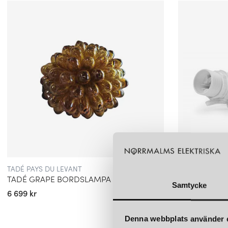
miljövänliga och långvariga. Designen är inspirerad av de va
de organiska formerna som är karakteristiska för Medelhavsom
DEN POPULÄRA GRAPELAMPAN
Deras vackra
Tadé Grape bordslampa
är en av Tadé Pays du 
lampor. Detta vackra kluster som är formad som en druva är ha
glasblåsare som känner till den riktiga traditionen för glasblåsn
trollkarlar. Som alkemister, gömda i sina verkstäder, övar de k
glas till enorma dekorativa föremål. Mäster-glastillverkaren själv
glaset och kontrollerar och formar det så att det kan blomstra i 
kommer vackra munblåsta och handgjorda dekorativa föremål
TADÉ PAYS DU LEVANT
TADÉ PAYS DU
TADÉ GRAPE BORDSLAMPA LARGE AMBER
Samtycke
6 699 kr
275 kr
Denna webbplats använder 