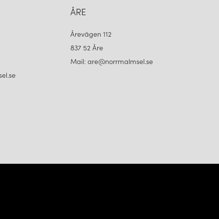
ÅRE
Årevägen 112
837 52 Åre
Mail: are@norrmalmsel.se
el.se