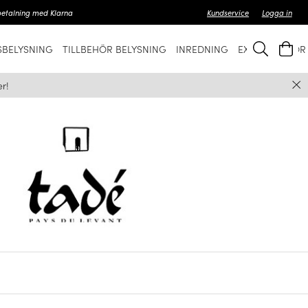
betalning med Klarna
Kundservice
Logga in
BELYSNING
TILLBEHÖR BELYSNING
INREDNING
EXKLUSIVT FÖ
r!