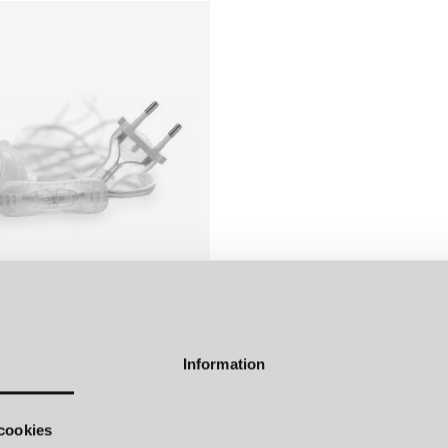
rma, jordnära färgerna och
rådet.
Levants mest ikoniska
ndgjort i Syrien av
ingsteknik. Glasblåsare är
onsten att omvandla smält
 blåser in luft i det smälta
ett glaskluster och ut
.
 LEVANT
LAMPSLADD TILL TADÉ GRAPE BORDSLAMPA TRANSPARENT
Information
cookies
Du har sett 6 av 6 produkter