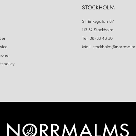
STOCKHOLM
S:t Eriksgatan 87
113 32 Stockholm
der
Tel: 08-33 48 30
vice
Mail: stockholm@norrmalms
ioner
etspolicy