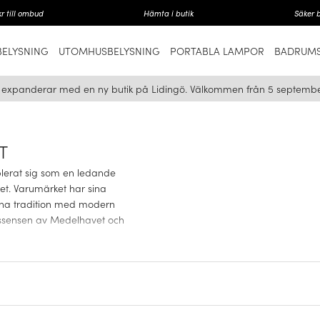
r till ombud
Hämta i butik
Säker 
ELYSNING
UTOMHUSBELYSNING
PORTABLA LAMPOR
BADRUMS
i expanderar med en ny butik på Lidingö. Välkommen från 5 septembe
T
blerat sig som en ledande
et. Varumärket har sina
örena tradition med modern
essensen av Medelhavet och