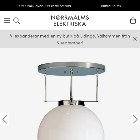
FRI FRAKT över 999 kr till ombud
Hämta i butik
Vi expanderar med en ny butik på Lidingö. Välkommen från
5 september!