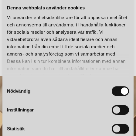
Denna webbplats använder cookies
Vi använder enhetsidentifierare för att anpassa innehållet
och annonserna till användarna, tillhandahålla funktioner
för sociala medier och analysera vår trafik. Vi
vidarebefordrar även sådana identifierare och annan
information från din enhet till de sociala medier och
TECNOLUMEN
TECNOLUMEN
annons- och analysföretag som vi samarbetar med.
WG 28 WAGENFELD BORDSLAMPA GLAS, NICKEL, VIT
Dessa kan i sin tur kombinera informationen med annan
7 250 kr
9 585 kr
information som du har tillhandahållit eller som de har
samlat in när du har använt deras tjänster.
S
Nödvändig
a
m
t
Inställningar
y
c
k
Statistik
e