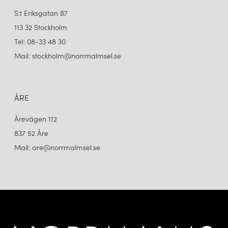
S:t Eriksgatan 87
113 32 Stockholm
Tel: 08-33 48 30
Mail: stockholm@norrmalmsel.se
ÅRE
Årevägen 112
837 52 Åre
Mail: are@norrmalmsel.se