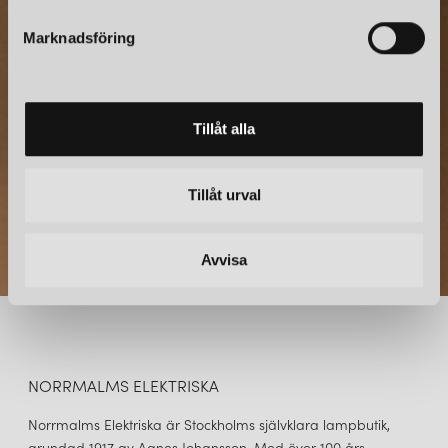
NYHETSBREV
s
Marknadsföring
v
Prenumerera – Spännande nyheter och fina erbjudanden
direkt till din inkorg.
a
l
Tillåt alla
Tillåt urval
Avvisa
NORRMALMS ELEKTRISKA
Norrmalms Elektriska är Stockholms självklara lampbutik,
grundad 1917 av Agnes Johansson. Med över 100 års